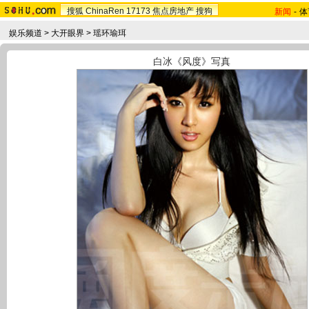
搜狐
ChinaRen
17173
焦点房地产
搜狗
新闻
-
体
娱乐频道
>
大开眼界
>
瑶环瑜珥
白冰《风度》写真