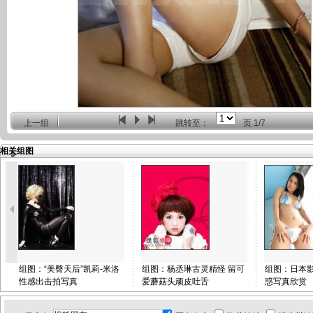
上一组
跳转至：
页
1/7
相关组图
组图：“美臀天后”凯莉-米洛
组图：杨丞琳古灵精怪 留可
组图：日本
性感出击拍写真
爱蘑菇头顽皮吐舌
惑写真欣赏