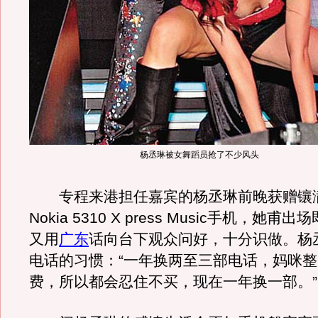
杨丞琳被女舞蹈员抢了不少风头
专程来港担任嘉宾的杨丞琳前晚获赠镶
Nokia 5310 X press Music手机，她
又用
广东
话向台下观众问好，十分识做。杨
电话的习惯：“一年换两至三部电话，妈咪
费，所以都会忍住不买，现在一年换一部。”