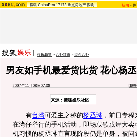
搜狐
ChinaRen
17173
焦点房地产
搜狗
新闻
-
体
娱乐频道
>
八卦频道
>
港台八卦
男友如手机最爱货比货 花心杨
2007年11月08日07:38
[
我来
来源：搜狐娱乐社区
有
台湾
可爱主之称的
杨丞琳
，前日专程
在湾仔举行的手机活动，即场载歌载舞大卖
机习惯的杨丞琳直言现阶段仍是单身，被问