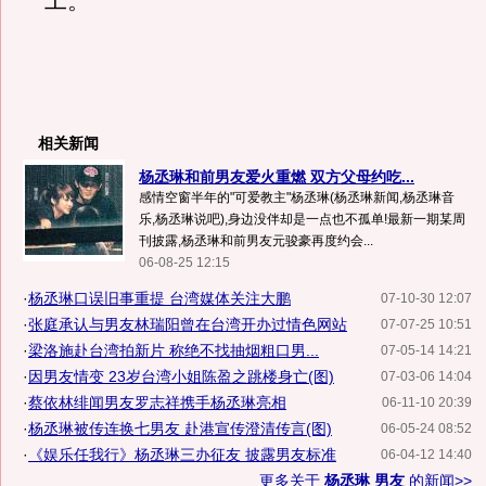
工。”
相关新闻
杨丞琳和前男友爱火重燃 双方父母约吃...
感情空窗半年的"可爱教主"杨丞琳(杨丞琳新闻,杨丞琳音
乐,杨丞琳说吧),身边没伴却是一点也不孤单!最新一期某周
刊披露,杨丞琳和前男友元骏豪再度约会...
06-08-25 12:15
·
杨丞琳口误旧事重提 台湾媒体关注大鹏
07-10-30 12:07
·
张庭承认与男友林瑞阳曾在台湾开办过情色网站
07-07-25 10:51
·
梁洛施赴台湾拍新片 称绝不找抽烟粗口男...
07-05-14 14:21
·
因男友情变 23岁台湾小姐陈盈之跳楼身亡(图)
07-03-06 14:04
·
蔡依林绯闻男友罗志祥携手杨丞琳亮相
06-11-10 20:39
·
杨丞琳被传连换七男友 赴港宣传澄清传言(图)
06-05-24 08:52
·
《娱乐任我行》杨丞琳三办征友 披露男友标准
06-04-12 14:40
更多关于
杨丞琳 男友
的新闻>>