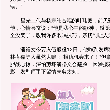
错。”
星光二代与杨宗纬合唱的叶玮庭，前天
他，心情兴奋说：“他是我心中的歌神，感
全没架子，教我许多歌唱技巧，亲切到让人
潘裕文今要入伍服役12日，他昨到发廊提
林宥嘉等人虽然大嚷：“报仇机会来了！”但
胆战心惊，深怕剪坏潘裕文会翻脸，因潘接
影，发型师手下留情未剪太短。