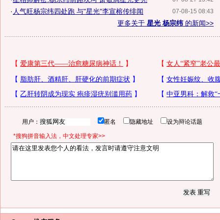
·
人气旺杨宗纬四处跑 与"星光"李宣榕传绯闻
07-08-15 08:43
更多关于
星光 杨宗纬
的新闻>>
用户：
匿名
隐藏地址
设为辩论话题
*搜狗拼音输入法，中文处理专家>>