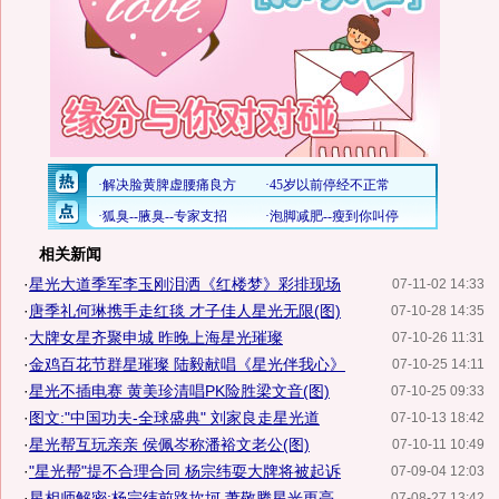
相关新闻
·
星光大道季军李玉刚泪洒《红楼梦》彩排现场
07-11-02 14:33
·
唐季礼何琳携手走红毯 才子佳人星光无限(图)
07-10-28 14:35
·
大牌女星齐聚申城 昨晚上海星光璀璨
07-10-26 11:31
·
金鸡百花节群星璀璨 陆毅献唱《星光伴我心》
07-10-25 14:11
·
星光不插电赛 黄美珍清唱PK险胜梁文音(图)
07-10-25 09:33
·
图文:"中国功夫-全球盛典" 刘家良走星光道
07-10-13 18:42
·
星光帮互玩亲亲 侯佩岑称潘裕文老公(图)
07-10-11 10:49
·
"星光帮"提不合理合同 杨宗纬耍大牌将被起诉
07-09-04 12:03
·
星相师解密:杨宗纬前路坎坷 萧敬腾星光更亮
07-08-27 13:42