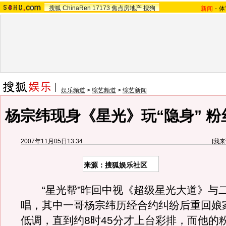
搜狐
ChinaRen
17173
焦点房地产
搜狗
新闻
-
体
娱乐频道
>
综艺频道
>
综艺新闻
杨宗纬现身《星光》玩“隐身” 粉
2007年11月05日13:34
[
我来
来源：搜狐娱乐社区
“星光帮”昨回中视《超级星光大道》与
唱，其中一哥杨宗纬历经合约纠纷后重回娘
低调，直到约8时45分才上台彩排，而他的