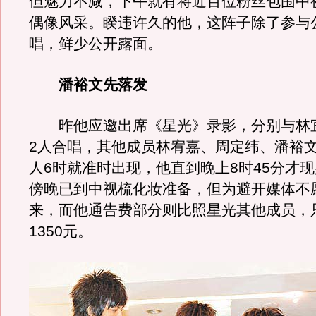
但魅力不减，下午就有将近百位粉丝包围中
偶像风采。睽违许久的他，这阵子除了参与
唱，鲜少公开露面。
潘裕文先落发
昨他应邀出席《星光》录影，分别与林
2人合唱，其他成员林宥嘉、周定纬、潘裕
人6时就准时出现，他直到晚上8时45分才
傍晚已到中视梳化妆准备，但为避开媒体不
来，而他通告费部分则比照星光其他成员，
1350元。