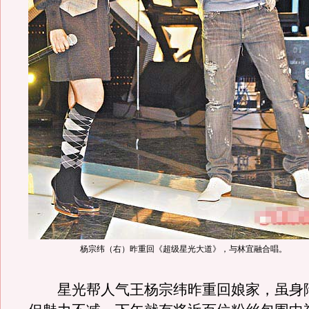
杨宗纬（右）昨重回《超级星光大道》，与林宜融合唱。
星光帮人气王杨宗纬昨重回娘家，虽身