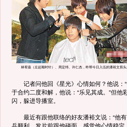
林宥嘉（左起顺时针）、周定纬、许仁杰，昨帮今日入伍的潘裕文剪头
记者问他回《星光》心情如何？他说：“
于合约二度和解，他说：“乐见其成。”但他
闪，躲进导播室。
最近有跟他联络的好友潘裕文说：“他有
兵顺利，发片前跟他碰面，感觉他心情稳定