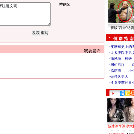
辩论区
新版“西游”绝
健 康 指 南
我要发布
范冰冰李冰冰大