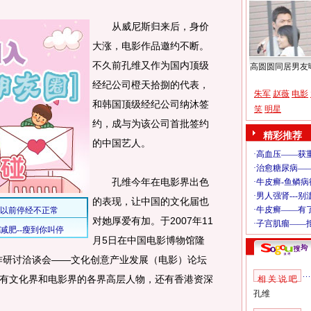
从威尼斯归来后，身价
大涨，电影作品邀约不断。
不久前孔维又作为国内顶级
高圆圆同居男友
经纪公司橙天拾捌的代表，
朱军
赵薇
电影
和韩国顶级经纪公司纳沐签
笑
明星
约，成与为该公司首批签约
精彩推荐
的中国艺人。
孔维今年在电影界出色
的表现，让中国的文化届也
对她厚爱有加。于2007年11
月5日在中国电影博物馆隆
作研讨洽谈会——文化创意产业发展（电影）论坛
有文化界和电影界的各界高层人物，还有香港资深
相 关 说 吧
孔维