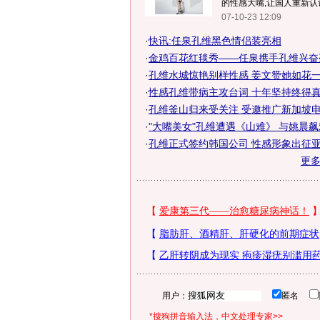
的性感大嘴,让国人重新认识
07-10-23 12:09
·
快讯:任泉孔维黑色情侣装亮相
·
金鸡百花红毯秀——任泉携手孔维兴奋
·
孔维水城惊艳别样性感 姜文赞她如花
·
性感孔维带病主攻台词 十年坚持终得
·
孔维釜山归来受关注 受邀推广新加坡电
·
"大嘴美女"孔维遭遇《山难》 与姚晨飙戏
·
孔维正式签约韩国公司 性感形象出征亚
更
用户：
匿名
*搜狗拼音输入法，中文处理专家>>