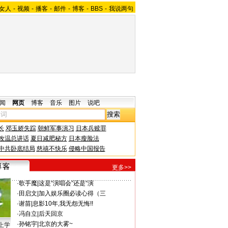
女人
-
视频
-
播客
-
邮件
-
博客
-
BBS
-
我说两句
闻
网页
博客
音乐
图片
说吧
长
邓玉娇失踪
朝鲜军事演习
日本兵赎罪
改温总讲话
夏日减肥秘方
日本瘦脸法
中共卧底结局
慈禧不快乐
侵略中国报告
更多>>
·
歌手魔
|
这是“演唱会”还是“演
·
田启文
|
加入娱乐圈必读心得（三
·
谢苗
|
息影10年,我无怨无悔!!
·
冯自立
|
后天回京
·
孙铭宇
|
北京的大雾~
上学