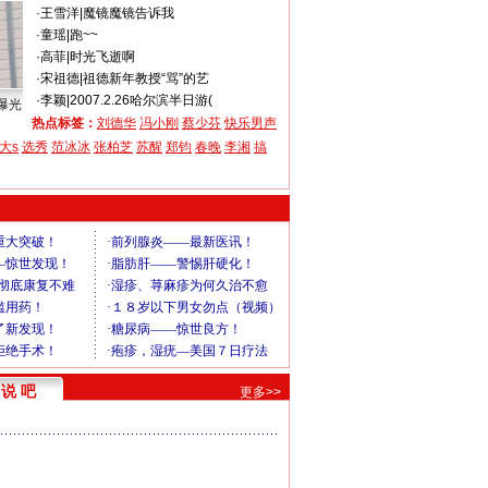
·
王雪洋
|
魔镜魔镜告诉我
·
童瑶
|
跑~~
·
高菲
|
时光飞逝啊
·
宋祖德
|
祖德新年教授“骂”的艺
·
李颖
|
2007.2.26哈尔滨半日游(
曝光
热点标签：
刘德华
冯小刚
蔡少芬
快乐男声
大s
选秀
范冰冰
张柏芝
苏醒
郑钧
春晚
李湘
搞
说 吧
更多>>