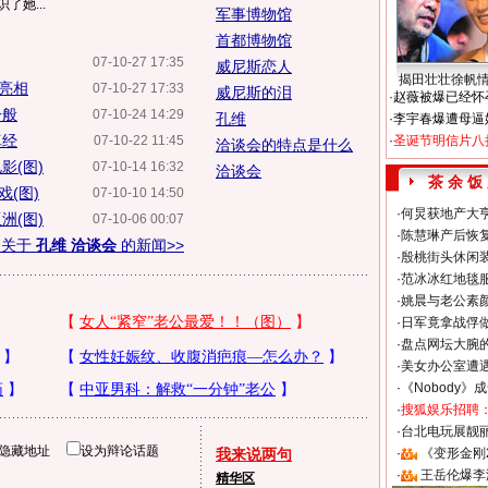
了她...
军事博物馆
首都博物馆
07-10-27 17:35
威尼斯恋人
揭田壮壮徐帆
亮相
07-10-27 17:33
威尼斯的泪
·
赵薇被爆已经怀
一般
07-10-24 14:29
孔维
·
李宇春爆遭母逼
真经
07-10-22 11:45
·
圣诞节明信片八
洽谈会的特点是什么
影(图)
07-10-14 16:32
洽谈会
茶 余 饭
(图)
07-10-10 14:50
·
何炅获地产大亨
洲(图)
07-10-06 00:07
·
陈慧琳产后恢复
多关于
孔维 洽谈会
的新闻>>
·
殷桃街头休闲装
·
范冰冰红地毯
·
姚晨与老公素
·
日军竟拿战俘
·
盘点网坛大腕
·
美女办公室遭
·
《Nobody》
·
搜狐娱乐招聘
·
台北电玩展靓丽S
隐藏地址
设为辩论话题
我来说两句
·
《变形金刚
·
王岳伦爆李
精华区