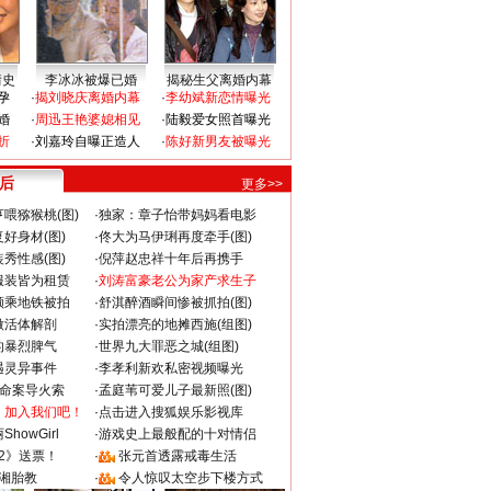
情史
李冰冰被爆已婚
揭秘生父离婚内幕
孕
·
揭刘晓庆离婚内幕
·
李幼斌新恋情曝光
婚
·
周迅王艳婆媳相见
·
陆毅爱女照首曝光
折
·
刘嘉玲自曝正造人
·
陈好新男友被曝光
 后
更多>>
喂猕猴桃(图)
·
独家：章子怡带妈妈看电影
好身材(图)
·
佟大为马伊琍再度牵手(图)
秀性感(图)
·
倪萍赵忠祥十年后再携手
服装皆为租赁
·
刘涛富豪老公为家产求生子
颜乘地铁被拍
·
舒淇醉酒瞬间惨被抓拍(图)
做活体解剖
·
实拍漂亮的地摊西施(组图)
的暴烈脾气
·
世界九大罪恶之城(组图)
遇灵异事件
·
李孝利新欢私密视频曝光
成命案导火索
·
孟庭苇可爱儿子最新照(图)
：加入我们吧！
·
点击进入搜狐娱乐影视库
howGirl
·
游戏史上最般配的十对情侣
2》送票！
·
张元首透露戒毒生活
湘胎教
·
令人惊叹太空步下楼方式