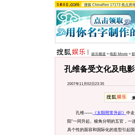
搜狐
ChinaRen
17173
焦点房
娱乐频道
>
电影 Movie
>
孔维备受文化及电影
2007年11月02日23:35
孔维——
《太阳照常升起》
中走
阳”一同升起。棱角分明的五官，一
具个性的面容和国际化的造型引起国