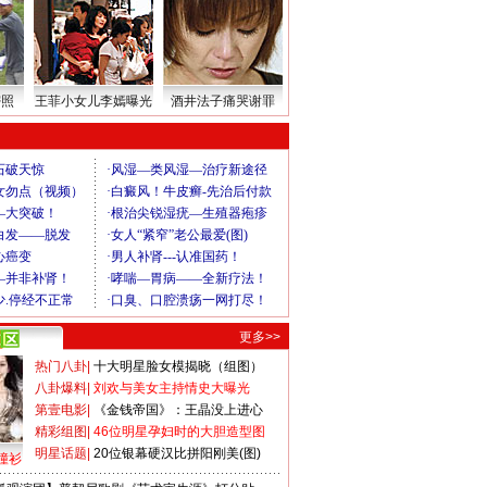
密照
王菲小女儿李嫣曝光
酒井法子痛哭谢罪
更多>>
热门八卦
|
十大明星脸女模揭晓（组图）
八卦爆料
|
刘欢与美女主持情史大曝光
第壹电影
|
《金钱帝国》：王晶没上进心
精彩组图
|
46位明星孕妇时的大胆造型图
明星话题
|
20位银幕硬汉比拼阳刚美(图)
撞衫