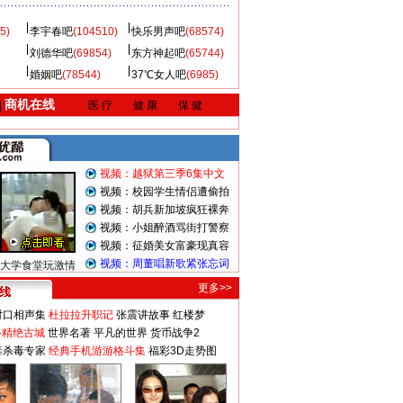
5)
李宇春吧
(104510)
快乐男声吧
(68574)
刘德华吧
(69854)
东方神起吧
(65744)
婚姻吧
(78544)
37℃女人吧
(6985)
商机在线
|
医 疗
健 康
保 健
视频：越狱第三季6集中文
视频：校园学生情侣遭偷拍
视频：胡兵新加坡疯狂裸奔
视频：小姐醉酒骂街打警察
视频：征婚美女富豪现真容
视频：周董唱新歌紧张忘词
大学食堂玩激情
更多>>
对口相声集
杜拉拉升职记
张震讲故事
红楼梦
-精绝古城
世界名著
平凡的世界
货币战争2
毒杀毒专家
经典手机游游格斗集
福彩3D走势图