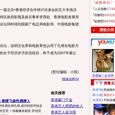
说 吧 排 行
上证指数
(7744
届北京•香港经济合作研讨洽谈会的五大专场活
苏醒吧
(41523)
特区政府影视及娱乐事务管理处、香港电影发展局
贴图吧
(68789)
论坛同时得到国家广电总局电影局、中国电影集团
搜狐分类
坛，说明文化界和电影界也认同了孔维在电影方
的女子经历岁月的洗练后，终于成为2007年最让
(责任编辑：小双)
芙蓉杨二走光秀
[
我来说两句
]
·
听评书
|
郭德纲
相关推荐
·
听小说
|
鬼吹灯1
香港豪门千金
·
共享区
|
手机病
 裙摆飞扬性感撩人
的性感女神孔维,成功转型开始走
香港艺人肥肥的收入
的五官,一张极像朱丽亚·罗伯茨
香港艺人蓝洁瑛