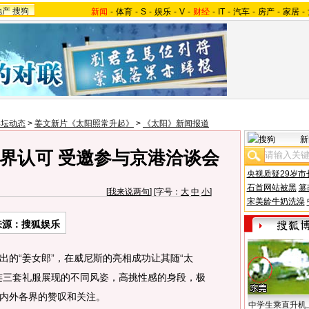
地产
搜狗
新闻
-
体育
-
S
-
娱乐
-
V
-
财经
-
IT
-
汽车
-
房产
-
家居
-
影坛动态
>
姜文新片《太阳照常升起》
>
《太阳》新闻报道
新
界认可 受邀参与京港洽谈会
央视质疑29岁市
石首网站被黑
篡
[
我来说两句
] [字号：
大
中
小
]
宋美龄牛奶洗澡
来源：搜狐娱乐
出的“姜女郎”，在威尼斯的亮相成功让其随“太
连三套礼服展现的不同风姿，高挑性感的身段，极
内外各界的赞叹和关注。
中学生乘直升机