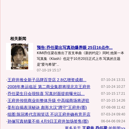
相关新闻
预告:乔任梁出写真劲爆养眼 25日16点作...
KIMI乔任梁在推出了首支单曲《新的约定》同时,他第一本
写真集《Klash》也定于10月20日正式上市.写真的主题
是"爱与希望"...
07-10-19 15:17
·
王府井推全新子品牌百货店 2.8亿增资成都...
07-10-24 13:31
·
2008年奥运临近 第二商业集群将现北京王府井
07-10-24 10:27
·
乔任梁生日会现惊喜 写真封面提前曝光以...
07-10-15 17:21
·
王府井传统商业街整体升级 中高端商场将进驻
07-10-15 14:26
·
姜彤自揭表演秘诀 彪形大汉"蹲守"王府井(图)
07-08-08 11:42
·
组图:陈冠希代言闹笑话 不识王府井确有意开店
07-03-24 09:40
·
孙俪写真销量不俗 4月9日王府井加场签售(图)
06-04-06 09:24
更多关于
王府井 乔任梁
的新闻>>