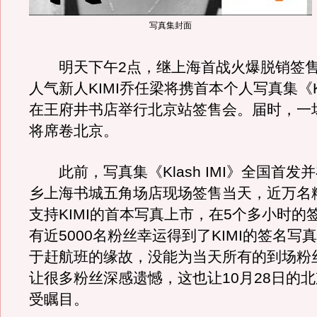
写真集封面
明天下午2点，继上海首战火爆脱销签售
人气新人KIMI乔任梁将携首本个人写真集《Kla
在王府井书店举行北京站签售会。届时，一场“K
将席卷北京。
此前，写真集《Klash IMI》全国首发
乡上海书城五角场店现场签售当天，近万名
支持KIMI的首本写真上市，在5个多小时的
有近5000名粉丝幸运得到了KIMI的签名写
于赶航班的缘故，没能为当天所有的到场粉
让很多粉丝深感遗憾，这也让10月28日的
受瞩目。