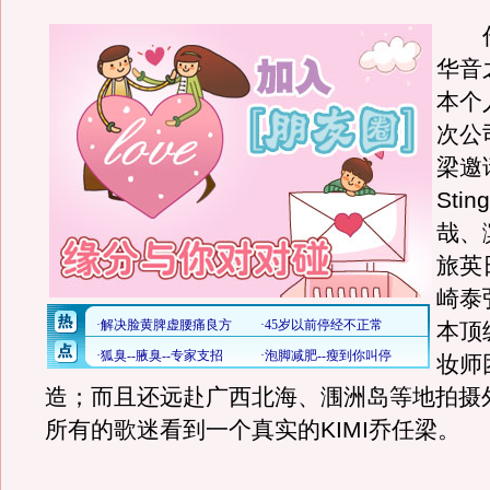
作
华音
本个
次公
梁邀
Sti
哉、
旅英
崎泰
本顶
妆师
造；而且还远赴广西北海、涠洲岛等地拍摄
所有的歌迷看到一个真实的KIMI乔任梁。