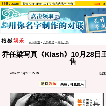
搜狐
ChinaRen
17173
焦点房地产
搜狗
新闻
-
体
娱乐频道
>
八卦频道
>
内地八卦
乔任梁写真《Klash》10月28
售
2007年10月27日15:19
[
我来
来源：搜狐娱乐