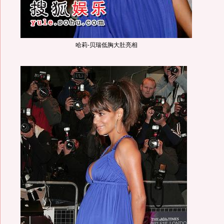
哈莉-贝瑞低胸大肚亮相