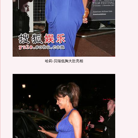
哈莉-贝瑞低胸大肚亮相