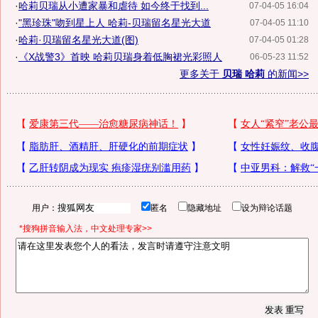
·
哈莉贝瑞从小遭家暴和虐待 如今终于找到...
07-04-05 16:04
·
"黑珍珠"吻到星上人 哈莉-贝瑞留名星光大道
07-04-05 11:10
·
哈莉·贝瑞留名星光大道(图)
07-04-05 01:28
·
《X战警3》首映 哈莉贝瑞身着低胸裙光彩照人
06-05-23 11:52
更多关于
贝瑞 哈莉
的新闻>>
用户：
匿名
隐藏地址
设为辩论话题
*搜狗拼音输入法，中文处理专家>>