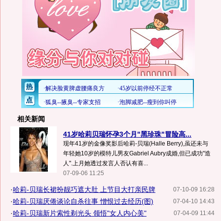
相关新闻
41岁哈莉贝瑞怀孕3个月"黑珍珠"冒险高...
现年41岁的金像奖影后哈莉-贝瑞(Halle Berry),虽还未与
年轻她10岁的模特儿男友Gabriel Aubry成婚,但已成功"造
人".上月她透过发言人否认有喜...
07-09-06 11:25
·
哈莉-贝瑞长裙扮靓巧遮大肚 上节目大打亲民牌
07-10-09 16:28
·
哈莉-贝瑞厌倦谈论自杀往事 憎恨过去经历(图)
07-04-10 14:43
·
哈莉-贝瑞新片索性剃光头 领悟"女人内心美"
07-04-09 11:44