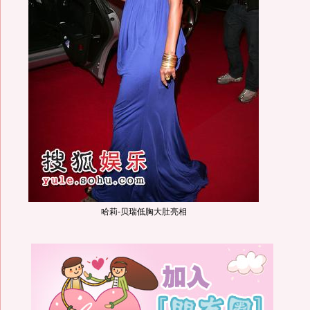
哈莉-贝瑞低胸大肚亮相