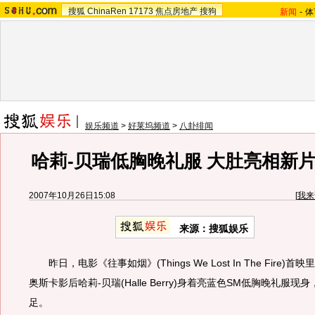
搜狐
ChinaRen
17173
焦点房地产
搜狗
新闻
-
体
娱乐频道
>
好莱坞频道
>
八卦绯闻
哈莉-贝瑞低胸晚礼服 大肚亮相新片
2007年10月26日15:08
[
我来
来源：搜狐娱乐
昨日，电影《往事如烟》(Things We Lost In The Fire)
奥斯卡影后哈莉-贝瑞(Halle Berry)身着亮蓝色SM低胸晚礼服
足。