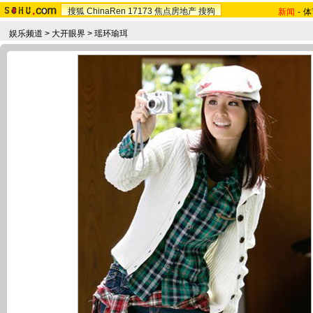
搜狐
ChinaRen
17173
焦点房地产
搜狗
新闻
-
体
娱乐频道
>
大开眼界
>
瑶环瑜珥