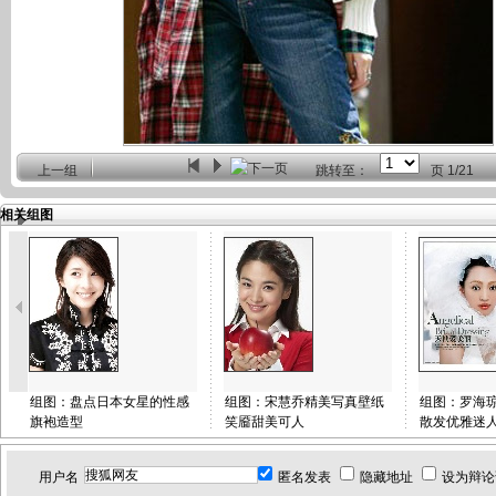
上一组
跳转至：
页
1/21
相关组图
组图：盘点日本女星的性感
组图：宋慧乔精美写真壁纸
组图：罗海
旗袍造型
笑靥甜美可人
散发优雅迷
用户名
匿名发表
隐藏地址
设为辩论