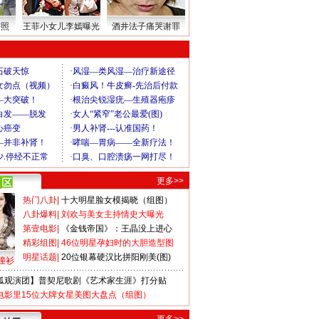
密照
王菲小女儿李嫣曝光
酒井法子痛哭谢罪
更多>>
热门八卦
|
十大明星脸女模揭晓（组图）
八卦爆料
|
刘欢与美女主持情史大曝光
第壹电影
|
《金钱帝国》：王晶没上进心
精彩组图
|
46位明星孕妇时的大胆造型图
明星话题
|
20位银幕硬汉比拼阳刚美(图)
撞衫
狐观演团】普契尼歌剧《艺术家生涯》打分贴
电影里15位大牌女星美图大盘点（组图）