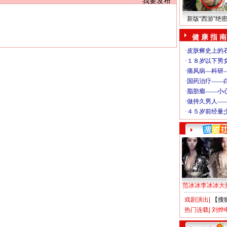
我要发布
新版“西游”绝
健 康 指 南
范冰冰李冰冰大
戏剧演出
|
【搜
热门连载
|
刘烨