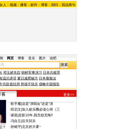
女人
-
视频
-
播客
-
邮件
-
博客
-
BBS
-
我说两句
闻
网页
博客
音乐
图片
说吧
长
邓玉娇失踪
朝鲜军事演习
日本兵赎罪
改温总讲话
夏日减肥秘方
日本瘦脸法
中共卧底结局
慈禧不快乐
侵略中国报告
更多>>
·
歌手魔
|
这是“演唱会”还是“演
·
田启文
|
加入娱乐圈必读心得（三
·
谢苗
|
息影10年,我无怨无悔!!
·
冯自立
|
后天回京
·
孙铭宇
|
北京的大雾~
后？