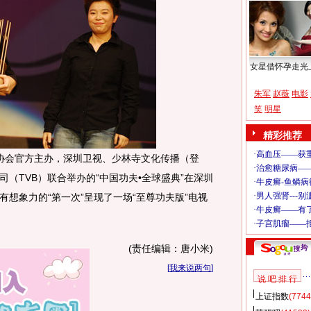
女星借怀孕走光
朱军
赵薇
电影
笑
明星
精彩推荐
术协会官方主办，深圳卫视、少林寺文化传播（登
（TVB）联合举办的“中国功夫•全球盛典”在深圳
想象力的“第一次”呈现了一场“至尊功夫版”电视
(责任编辑：唐小米)
[
我来说两句
]
说 吧 排 行
上证指数
(7744