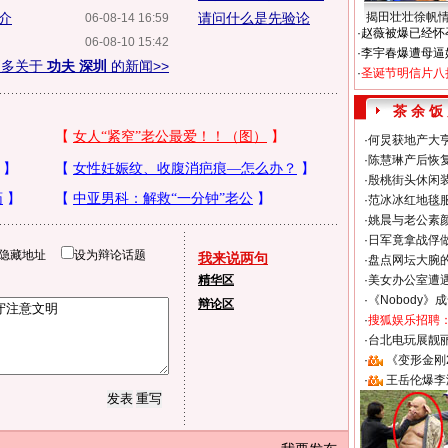
介
请问什么是先验论
揭田壮壮徐帆
06-08-14 16:59
·
赵薇被爆已经怀
06-08-10 15:42
·
李宇春爆遭母逼
更多关于
功夫 深圳
的新闻>>
·
圣诞节明信片八
茶 余 饭
·
何炅获地产大亨
·
陈慧琳产后恢复
·
殷桃街头休闲装
·
范冰冰红地毯
·
姚晨与老公素
·
日军竟拿战俘
隐藏地址
设为辩论话题
我来说两句
·
盘点网坛大腕
精华区
·
美女办公室遭
·
《Nobody》
辩论区
·
搜狐娱乐招聘
·
台北电玩展靓丽S
·
《变形金刚
·
王岳伦爆李