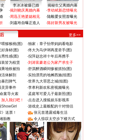
情史
李冰冰被爆已婚
揭秘生父离婚内幕
孕
·
揭刘晓庆离婚内幕
·
李幼斌新恋情曝光
婚
·
周迅王艳婆媳相见
·
陆毅爱女照首曝光
折
·
刘嘉玲自曝正造人
·
陈好新男友被曝光
 后
更多>>
喂猕猴桃(图)
·
独家：章子怡带妈妈看电影
好身材(图)
·
佟大为马伊琍再度牵手(图)
秀性感(图)
·
倪萍赵忠祥十年后再携手
服装皆为租赁
·
刘涛富豪老公为家产求生子
颜乘地铁被拍
·
舒淇醉酒瞬间惨被抓拍(图)
做活体解剖
·
实拍漂亮的地摊西施(组图)
的暴烈脾气
·
世界九大罪恶之城(组图)
遇灵异事件
·
李孝利新欢私密视频曝光
成命案导火索
·
孟庭苇可爱儿子最新照(图)
：加入我们吧！
·
点击进入搜狐娱乐影视库
howGirl
·
游戏史上最般配的十对情侣
2》送票！
·
张元首透露戒毒生活
湘胎教
·
令人惊叹太空步下楼方式