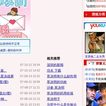
苏醒吧
(41523)
贴图吧
(68789)
搜狐分类
芙蓉杨二走光秀
相关推荐
深圳的新闻
07-10-12 16:34
·
听评书
|
郭德纲
...
功夫 下载
07-10-12 14:42
·
听小说
|
鬼吹灯1
之星决战赛
草决明有什么副作用
07-09-14 15:32
·
共享区
|
手机病
(图)
草决明的功效
07-08-31 18:08
沙参 草决明
07-08-27 11:21
出(图)
草决明的药用价值
07-08-16 13:39
...
草决明子
07-08-16 12:13
马哲中什么是先验论
06-11-10 13:41