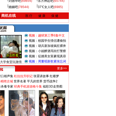
刘德华吧
(69854)
东方神起吧
(65744)
婚姻吧
(78544)
37℃女人吧
(6985)
商机在线
|
医 疗
健 康
保 健
视频：越狱第三季6集中文
视频：校园学生情侣遭偷拍
视频：胡兵新加坡疯狂裸奔
视频：小姐醉酒骂街打警察
视频：征婚美女富豪现真容
视频：周董唱新歌紧张忘词
大学食堂玩激情
更多>>
对口相声集
杜拉拉升职记
张震讲故事
红楼梦
-精绝古城
世界名著
平凡的世界
货币战争2
毒杀毒专家
经典手机游游格斗集
福彩3D走势图