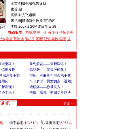
·
王雪洋
|
魔镜魔镜告诉我
·
童瑶
|
跑~~
·
高菲
|
时光飞逝啊
·
宋祖德
|
祖德新年教授“骂”的艺
·
李颖
|
2007.2.26哈尔滨半日游(
上位
热点标签：
刘德华
冯小刚
蔡少芬
快乐男声
大s
选秀
范冰冰
张柏芝
苏醒
郑钧
春晚
李湘
搞
说 吧
更多>>
5)
李宇春吧
(104510)
快乐男声吧
(68574)