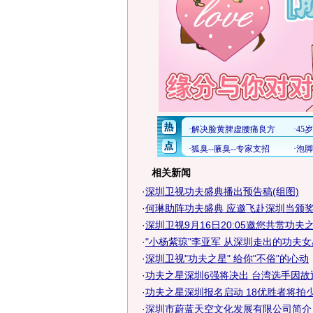
相关新闻
·
深圳卫视功夫盛典播出预告稿(组图)
·
何琳助阵功夫盛典 应邀飞赴深圳当颁奖嘉
·
深圳卫视9月16日20:05邀您共赏功夫
·
"小杨紫琼"李亚军 从深圳走出的功夫女星
·
深圳卫视"功夫之星" 给你"不俗"的心动
·
功夫之星深圳6强将决出 台湾选手因故退
·
功夫之星深圳报名启动 18优胜者将拍少林
·
深圳市蔚蓝天空文化发展有限公司简介