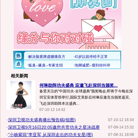
相关新闻
何琳助阵功夫盛典 应邀飞赴深圳当颁奖...
备受关注的"中国功夫-全球盛典"颁奖晚会,即将于今晚在深
圳宝安体育馆举行,国际艾美影后何琳应邀充当颁奖嘉宾,
飞赴深圳助阵本次盛典...
07-10-12 14:42
·
深圳卫视功夫盛典播出预告稿(组图)
07-10-12 16:34
·
深圳卫视9月16日20:05邀您共赏功夫之星决战赛
07-09-14 15:32
·
"小杨紫琼"李亚军 从深圳走出的功夫女星(图)
07-08-31 18:08