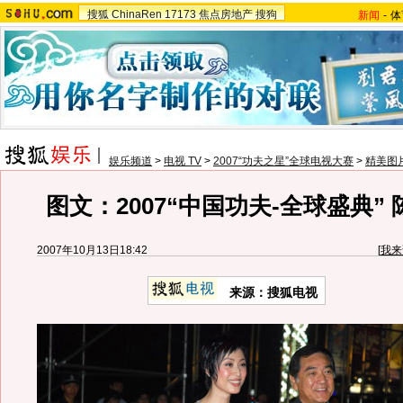
搜狐
ChinaRen
17173
焦点房地产
搜狗
新闻
-
体
娱乐频道
>
电视 TV
>
2007“功夫之星”全球电视大赛
>
精美图
图文：2007“中国功夫-全球盛典”
2007年10月13日18:42
[
我来
来源：搜狐电视