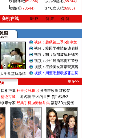
刘德华吧
(69854)
东方神起吧
(65744)
婚姻吧
(78544)
37℃女人吧
(6985)
商机在线
|
医 疗
健 康
保 健
视频：越狱第三季6集中文
视频：校园学生情侣遭偷拍
视频：胡兵新加坡疯狂裸奔
视频：小姐醉酒骂街打警察
视频：征婚美女富豪现真容
视频：周董唱新歌紧张忘词
大学食堂玩激情
更多>>
对口相声集
杜拉拉升职记
张震讲故事
红楼梦
-精绝古城
世界名著
平凡的世界
货币战争2
毒杀毒专家
经典手机游游格斗集
福彩3D走势图