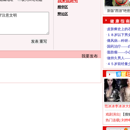
我来说两句
精华区
新版“西游”绝
辩论区
健 康 指 南
我要发布
范冰冰李冰冰大
戏剧演出
|
【搜
热门连载
|
刘烨