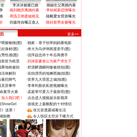
情史
李冰冰被爆已婚
揭秘生父离婚内幕
孕
·
揭刘晓庆离婚内幕
·
李幼斌新恋情曝光
婚
·
周迅王艳婆媳相见
·
陆毅爱女照首曝光
折
·
刘嘉玲自曝正造人
·
陈好新男友被曝光
 后
更多>>
喂猕猴桃(图)
·
独家：章子怡带妈妈看电影
好身材(图)
·
佟大为马伊琍再度牵手(图)
秀性感(图)
·
倪萍赵忠祥十年后再携手
服装皆为租赁
·
刘涛富豪老公为家产求生子
颜乘地铁被拍
·
舒淇醉酒瞬间惨被抓拍(图)
做活体解剖
·
实拍漂亮的地摊西施(组图)
的暴烈脾气
·
世界九大罪恶之城(组图)
遇灵异事件
·
李孝利新欢私密视频曝光
成命案导火索
·
孟庭苇可爱儿子最新照(图)
：加入我们吧！
·
点击进入搜狐娱乐影视库
howGirl
·
游戏史上最般配的十对情侣
2》送票！
·
张元首透露戒毒生活
湘胎教
·
令人惊叹太空步下楼方式