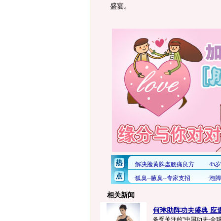
盛宴。
相关新闻
何琳助阵功夫盛典 应邀
备受关注的"中国功夫-全