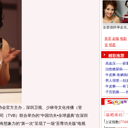
女星借怀孕走光
朱军
赵薇
电影
笑
明星
精彩推荐
术协会官方主办，深圳卫视、少林寺文化传播（登
说 吧 排 行
（TVB）联合举办的“中国功夫•全球盛典”在深圳
上证指数
(7744
想象力的“第一次”呈现了一场“至尊功夫版”电视