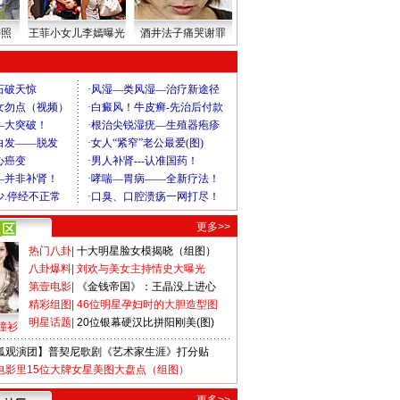
密照
王菲小女儿李嫣曝光
酒井法子痛哭谢罪
更多>>
热门八卦
|
十大明星脸女模揭晓（组图）
八卦爆料
|
刘欢与美女主持情史大曝光
第壹电影
|
《金钱帝国》：王晶没上进心
精彩组图
|
46位明星孕妇时的大胆造型图
明星话题
|
20位银幕硬汉比拼阳刚美(图)
撞衫
狐观演团】普契尼歌剧《艺术家生涯》打分贴
电影里15位大牌女星美图大盘点（组图）