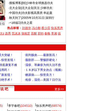
·
搜狐博客
|
[转]少林寺全球挑选功夫
·
北大企划
|
北大企划关注:少林功夫:
·
中国功夫
|
功夫影视高票房 串起庞
·
秋天到了
|
2005年10月31日:深圳行
·
ベ緈福
|
功夫之星
上位
热点标签：
刘德华
冯小刚
蔡少芬
快乐男声
大s
选秀
范冰冰
张柏芝
苏醒
郑钧
春晚
李湘
搞
说 吧
更多>>
5)
李宇春吧
(104510)
快乐男声吧
(68574)