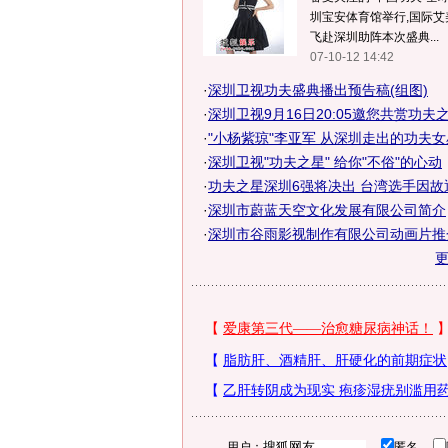
圳宝安体育馆举行,国际艾
飞赴深圳助阵本次盛典...
07-10-12 14:42
·
深圳卫视功夫盛典播出预告稿(组图)
·
深圳卫视9月16日20:05邀您共赏功夫
·
"小杨紫琼"李亚军 从深圳走出的功夫女星
·
深圳卫视"功夫之星" 给你"不俗"的心动
·
功夫之星深圳6强将决出 台湾选手因故退
·
深圳市蔚蓝天空文化发展有限公司简介
·
深圳市谷雨影视制作有限公司动画片推
用户：
匿名