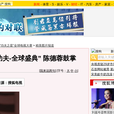
地产
搜狗
新闻
-
体育
-
S
-
娱乐
-
V
-
财经
-
IT
-
汽车
-
房产
-
家居
-
07“功夫之星”全球电视大赛
>
精美图片报道
新
功夫-全球盛典” 陈德蓉鼓掌
央视质疑29岁市
石首网站被黑
篡
[
我来说两句
] [字号：
大
中
小
]
宋美龄牛奶洗澡
来源：搜狐电视
刘嘉玲是憋屈影