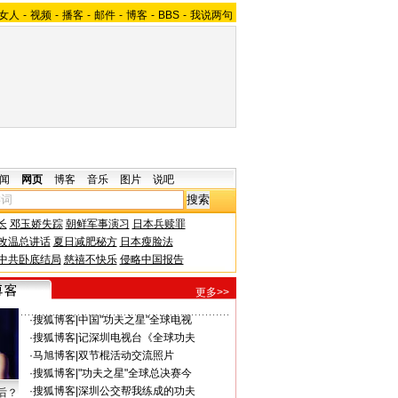
女人
-
视频
-
播客
-
邮件
-
博客
-
BBS
-
我说两句
闻
网页
博客
音乐
图片
说吧
长
邓玉娇失踪
朝鲜军事演习
日本兵赎罪
改温总讲话
夏日减肥秘方
日本瘦脸法
中共卧底结局
慈禧不快乐
侵略中国报告
更多>>
·
搜狐博客
|
中国"功夫之星"全球电视
·
搜狐博客
|
记深圳电视台《全球功夫
·
马旭博客
|
双节棍活动交流照片
·
搜狐博客
|
"功夫之星"全球总决赛今
·
搜狐博客
|
深圳公交帮我练成的功夫
后？