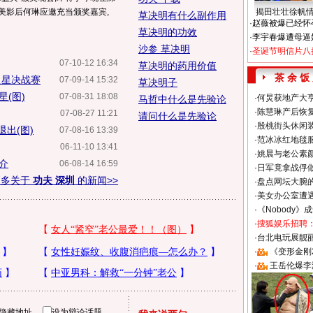
美影后何琳应邀充当颁奖嘉宾,
揭田壮壮徐帆
草决明有什么副作用
·
赵薇被爆已经怀
草决明的功效
·
李宇春爆遭母逼
沙参 草决明
·
圣诞节明信片八
07-10-12 16:34
草决明的药用价值
茶 余 饭
之星决战赛
07-09-14 15:32
草决明子
(图)
07-08-31 18:08
·
何炅获地产大亨
马哲中什么是先验论
·
陈慧琳产后恢复
07-08-27 11:21
请问什么是先验论
·
殷桃街头休闲装
出(图)
07-08-16 13:39
·
范冰冰红地毯
06-11-10 13:41
·
姚晨与老公素
介
06-08-14 16:59
·
日军竟拿战俘
更多关于
功夫 深圳
的新闻>>
·
盘点网坛大腕
·
美女办公室遭
·
《Nobody》
·
搜狐娱乐招聘
·
台北电玩展靓丽S
·
《变形金刚
·
王岳伦爆李
隐藏地址
设为辩论话题