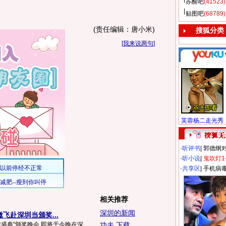
苏醒吧
(41523)
贴图吧
(68789)
(责任编辑：唐小米)
搜狐分类
[
我来说两句
]
芙蓉杨二走光秀
·
听评书
|
郭德纲
·
听小说
|
鬼吹灯1
·
共享区
|
手机病
相关推荐
深圳的新闻
飞赴深圳当颁奖...
球盛典"颁奖晚会,即将于今晚在深
功夫 下载