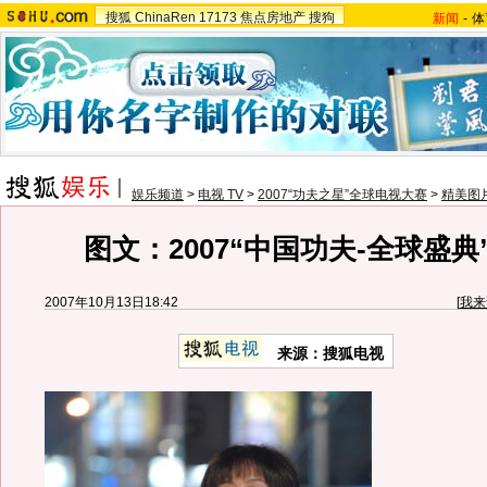
搜狐
ChinaRen
17173
焦点房地产
搜狗
新闻
-
体
娱乐频道
>
电视 TV
>
2007“功夫之星”全球电视大赛
>
精美图
图文：2007“中国功夫-全球盛典
2007年10月13日18:42
[
我来
来源：搜狐电视