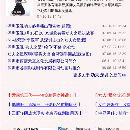
圳宝安体育馆举行,国际艾美影后何琳应邀充当颁奖嘉宾,
飞赴深圳助阵本次盛典...
07-10-12 14:42
·
深圳卫视功夫盛典播出预告稿(组图)
07-10-12 16:34
·
深圳卫视9月16日20:05邀您共赏功夫之星决战赛
07-09-14 15:32
·
"小杨紫琼"李亚军 从深圳走出的功夫女星(图)
07-08-31 18:08
·
深圳卫视"功夫之星" 给你"不俗"的心动
07-08-27 11:21
·
功夫之星深圳6强将决出 台湾选手因故退出(图)
07-08-16 13:39
·
深圳市蔚蓝天空文化发展有限公司简介
06-11-10 13:41
·
深圳市谷雨影视制作有限公司动画片推介
06-08-14 16:59
更多关于
功夫 深圳
的新闻>>
用户：
匿名
隐藏地址
设为辩论话题