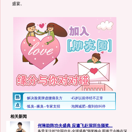
盛宴。
相关新闻
何琳助阵功夫盛典 应邀飞赴深圳当颁奖...
备受关注的"中国功夫-全球盛典"颁奖晚会,即将于今晚在深