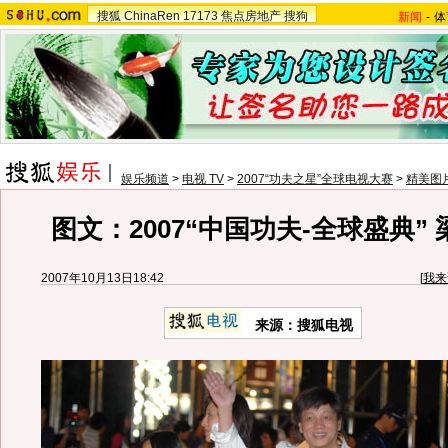
搜狐
ChinaRen
17173
焦点房地产
搜狗
新闻
-
体
娱乐频道
>
电视 TV
>
2007“功夫之星”全球电视大赛
>
精美图
图文：2007“中国功夫-全球盛典”
2007年10月13日18:42
[
我来
来源：搜狐电视