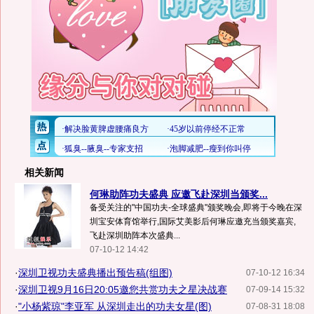
相关新闻
何琳助阵功夫盛典 应邀飞赴深圳当颁奖...
备受关注的"中国功夫-全球盛典"颁奖晚会,即将于今晚在深
圳宝安体育馆举行,国际艾美影后何琳应邀充当颁奖嘉宾,
飞赴深圳助阵本次盛典...
07-10-12 14:42
·
深圳卫视功夫盛典播出预告稿(组图)
07-10-12 16:34
·
深圳卫视9月16日20:05邀您共赏功夫之星决战赛
07-09-14 15:32
·
"小杨紫琼"李亚军 从深圳走出的功夫女星(图)
07-08-31 18:08