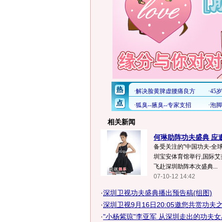
相关新闻
何琳助阵功夫盛典 应邀
备受关注的"中国功夫-全
圳宝安体育馆举行,国际艾
飞赴深圳助阵本次盛典...
07-10-12 14:42
·
深圳卫视功夫盛典播出预告稿(组图)
·
深圳卫视9月16日20:05邀您共赏功夫
·
"小杨紫琼"李亚军 从深圳走出的功夫女星