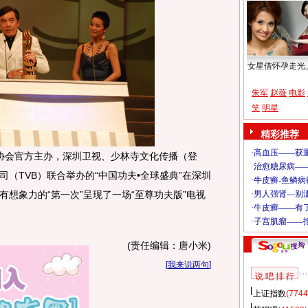
女星借怀孕走光
朱军
赵薇
电影
笑
明星
精彩推荐
术协会官方主办，深圳卫视、少林寺文化传播（登
（TVB）联合举办的“中国功夫•全球盛典”在深圳
想象力的“第一次”呈现了一场“至尊功夫版”电视
(责任编辑：唐小米)
[
我来说两句
]
说 吧 排 行
上证指数
(7744