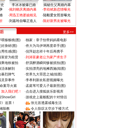
情史
李冰冰被爆已婚
揭秘生父离婚内幕
孕
·
揭刘晓庆离婚内幕
·
李幼斌新恋情曝光
婚
·
周迅王艳婆媳相见
·
陆毅爱女照首曝光
折
·
刘嘉玲自曝正造人
·
陈好新男友被曝光
 后
更多>>
喂猕猴桃(图)
·
独家：章子怡带妈妈看电影
好身材(图)
·
佟大为马伊琍再度牵手(图)
秀性感(图)
·
倪萍赵忠祥十年后再携手
服装皆为租赁
·
刘涛富豪老公为家产求生子
颜乘地铁被拍
·
舒淇醉酒瞬间惨被抓拍(图)
做活体解剖
·
实拍漂亮的地摊西施(组图)
的暴烈脾气
·
世界九大罪恶之城(组图)
遇灵异事件
·
李孝利新欢私密视频曝光
成命案导火索
·
孟庭苇可爱儿子最新照(图)
：加入我们吧！
·
点击进入搜狐娱乐影视库
howGirl
·
游戏史上最般配的十对情侣
2》送票！
·
张元首透露戒毒生活
湘胎教
·
令人惊叹太空步下楼方式