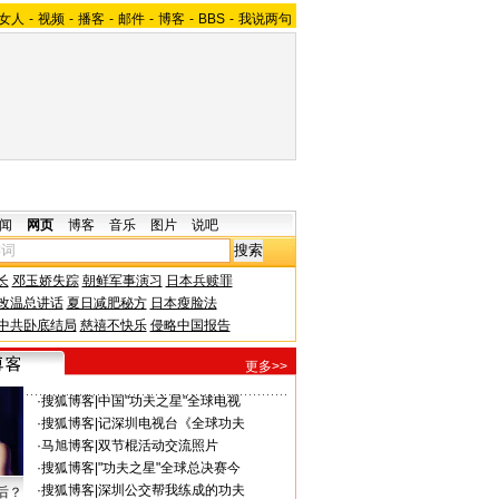
女人
-
视频
-
播客
-
邮件
-
博客
-
BBS
-
我说两句
闻
网页
博客
音乐
图片
说吧
长
邓玉娇失踪
朝鲜军事演习
日本兵赎罪
改温总讲话
夏日减肥秘方
日本瘦脸法
中共卧底结局
慈禧不快乐
侵略中国报告
更多>>
·
搜狐博客
|
中国"功夫之星"全球电视
·
搜狐博客
|
记深圳电视台《全球功夫
·
马旭博客
|
双节棍活动交流照片
·
搜狐博客
|
"功夫之星"全球总决赛今
·
搜狐博客
|
深圳公交帮我练成的功夫
后？