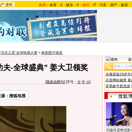
地产
搜狗
新闻
-
体育
-
S
-
娱乐
-
V
-
财经
-
IT
-
汽车
-
房产
-
家居
-
07“功夫之星”全球电视大赛
>
精美图片报道
新
功夫-全球盛典” 姜大卫领奖
央视质疑29岁市
石首网站被黑
篡
[
我来说两句
] [字号：
大
中
小
]
宋美龄牛奶洗澡
来源：搜狐电视
刘嘉玲是憋屈影