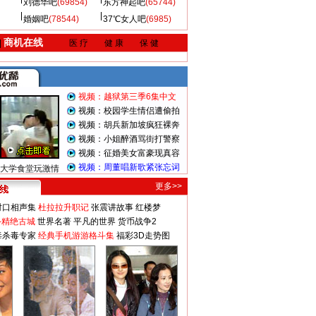
刘德华吧
(69854)
东方神起吧
(65744)
婚姻吧
(78544)
37℃女人吧
(6985)
商机在线
|
医 疗
健 康
保 健
视频：越狱第三季6集中文
视频：校园学生情侣遭偷拍
视频：胡兵新加坡疯狂裸奔
视频：小姐醉酒骂街打警察
视频：征婚美女富豪现真容
视频：周董唱新歌紧张忘词
大学食堂玩激情
更多>>
对口相声集
杜拉拉升职记
张震讲故事
红楼梦
-精绝古城
世界名著
平凡的世界
货币战争2
毒杀毒专家
经典手机游游格斗集
福彩3D走势图