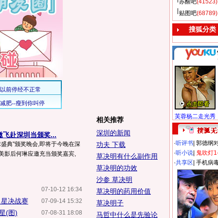
苏醒吧
(41523)
贴图吧
(68789)
搜狐分类
芙蓉杨二走光秀
相关推荐
深圳的新闻
飞赴深圳当颁奖...
·
听评书
|
郭德纲
球盛典"颁奖晚会,即将于今晚在深
功夫 下载
·
听小说
|
鬼吹灯1
美影后何琳应邀充当颁奖嘉宾,
草决明有什么副作用
·
共享区
|
手机病
草决明的功效
沙参 草决明
07-10-12 16:34
草决明的药用价值
之星决战赛
07-09-14 15:32
草决明子
(图)
07-08-31 18:08
马哲中什么是先验论