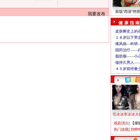
新版“西游”绝
我要发布
健 康 指 南
范冰冰李冰冰大
戏剧演出
|
【搜
热门连载
|
刘烨