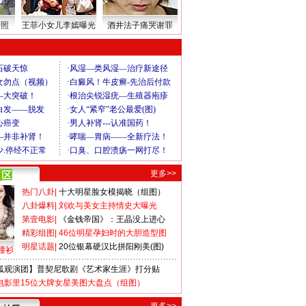
密照
王菲小女儿李嫣曝光
酒井法子痛哭谢罪
更多>>
热门八卦
|
十大明星脸女模揭晓（组图）
八卦爆料
|
刘欢与美女主持情史大曝光
第壹电影
|
《金钱帝国》：王晶没上进心
精彩组图
|
46位明星孕妇时的大胆造型图
明星话题
|
20位银幕硬汉比拼阳刚美(图)
撞衫
狐观演团】普契尼歌剧《艺术家生涯》打分贴
电影里15位大牌女星美图大盘点（组图）