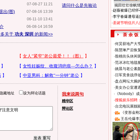
07-08-27 11:21
请问什么是先验论
揭田壮壮徐帆
·
赵薇被爆已经怀
出(图)
07-08-16 13:39
·
李宇春爆遭母逼
06-11-10 13:41
·
圣诞节明信片八
介
06-08-14 16:59
更多关于
功夫 深圳
的新闻>>
茶 余 饭
·
何炅获地产大亨
·
陈慧琳产后恢复
·
殷桃街头休闲装
·
范冰冰红地毯
·
姚晨与老公素
·
日军竟拿战俘
·
盘点网坛大腕
·
美女办公室遭
隐藏地址
设为辩论话题
我来说两句
·
《Nobody》
·
搜狐娱乐招聘
精华区
·
台北电玩展靓丽S
辩论区
·
《变形金刚
·
王岳伦爆李