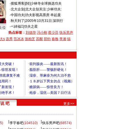
·
搜狐博客
|
[转]少林寺全球挑选功夫
·
北大企划
|
北大企划关注:少林功夫:
·
中国功夫
|
功夫影视高票房 串起庞
·
秋天到了
|
2005年10月31日:深圳行
·
ベ緈福
|
功夫之星
上位
热点标签：
刘德华
冯小刚
蔡少芬
快乐男声
大s
选秀
范冰冰
张柏芝
苏醒
郑钧
春晚
李湘
搞
说 吧
更多>>
5)
李宇春吧
(104510)
快乐男声吧
(68574)