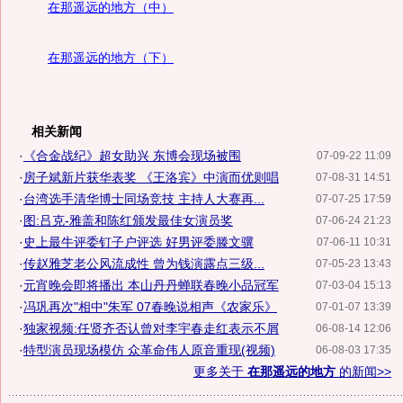
在那遥远的地方（中）
在那遥远的地方（下）
相关新闻
·
《合金战纪》超女助兴 东博会现场被围
07-09-22 11:09
·
房子斌新片获华表奖 《王洛宾》中演而优则唱
07-08-31 14:51
·
台湾选手清华博士同场竞技 主持人大赛再...
07-07-25 17:59
·
图:吕克-雅盖和陈红颁发最佳女演员奖
07-06-24 21:23
·
史上最牛评委钉子户评选 好男评委滕文骥
07-06-11 10:31
·
传赵雅芝老公风流成性 曾为钱演露点三级...
07-05-23 13:43
·
元宵晚会即将播出 本山丹丹蝉联春晚小品冠军
07-03-04 15:13
·
冯巩再次"相中"朱军 07春晚说相声《农家乐》
07-01-07 13:39
·
独家视频:任贤齐否认曾对李宇春走红表示不屑
06-08-14 12:06
·
特型演员现场模仿 众革命伟人原音重现(视频)
06-08-03 17:35
更多关于
在那遥远的地方
的新闻>>