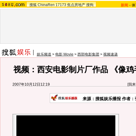
搜狐
ChinaRen
17173
焦点房地产
搜狗
新闻
-
体
娱乐频道
>
电影 Movie
>
西部电影集团
>
视频速递
视频：西安电影制片厂作品 《像鸡
2007年10月12日12:19
[
我来
来源：搜狐娱乐播报 作者：