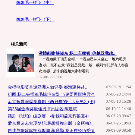
像鸡毛一样飞（中）
像鸡毛一样飞（下）
相关新闻
激情献吻解晓东 杨二车娜姆:你越骂我越...
一个说她戴了顶安全帽,一个说自己从未坐在一堆鸡毛旁
边.杨二毫不在意:"我就是要戴、戴、戴到你们所有人都喜
欢,都跟...后来的视频大家都看到...
07-06-29 08:41
·
金橙电影节首邀亚洲人做评委 秦海璐将赴...
07-09-19 11:54
·
组图:杨二头插鸡毛惊艳造型 当评委再揩快男油
07-06-23 14:44
·
孟京辉导演爆笑喜剧《两只狗的生活意见》(图)
07-05-10 15:26
·
第23届金鹰奖最佳男演员提名:陈建斌
06-10-11 14:46
·
话剧《琥珀》编剧廖一梅:我和孟京辉很互补
06-07-28 09:47
·
孟京辉谈未实现梦想:最想排舞台版《金瓶梅》
06-07-26 10:43
·
自述与陈建斌拍戏趣闻 蒋勤勤:我正在经历爱情
06-03-09 08:58