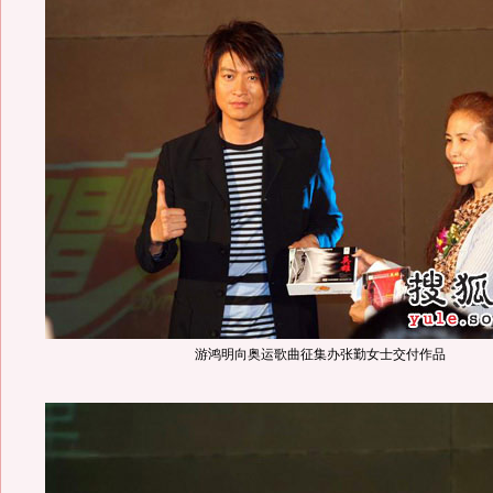
游鸿明向奥运歌曲征集办张勤女士交付作品