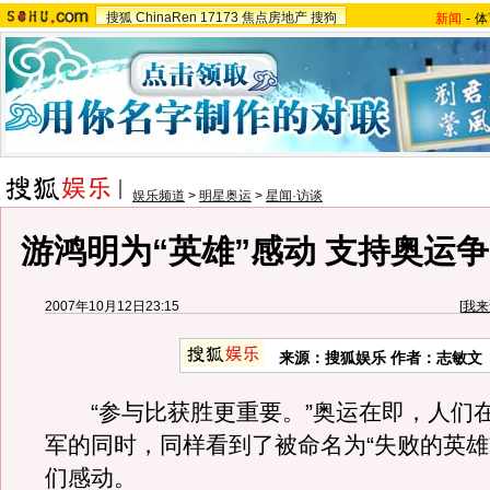
搜狐
ChinaRen
17173
焦点房地产
搜狗
新闻
-
体
娱乐频道
>
明星奥运
>
星闻·访谈
游鸿明为“英雄”感动 支持奥运
2007年10月12日23:15
[
我来
来源：搜狐娱乐 作者：志敏文
“参与比获胜更重要。”奥运在即，人们
军的同时，同样看到了被命名为“失败的英雄
们感动。