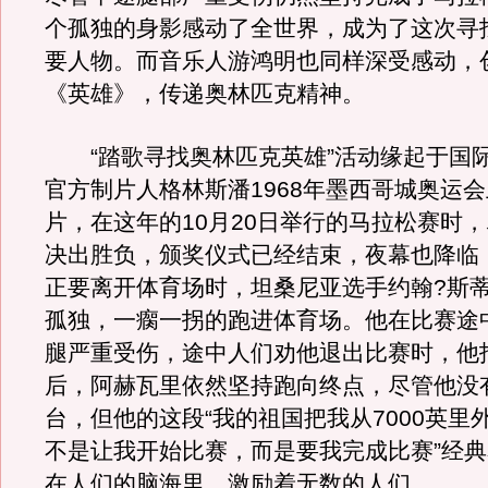
个孤独的身影感动了全世界，成为了这次寻找
要人物。而音乐人游鸿明也同样深受感动，
《英雄》，传递奥林匹克精神。
“踏歌寻找奥林匹克英雄”活动缘起于国
官方制片人格林斯潘1968年墨西哥城奥运
片，在这年的10月20日举行的马拉松赛时
决出胜负，颁奖仪式已经结束，夜幕也降临
正要离开体育场时，坦桑尼亚选手约翰?斯蒂
孤独，一瘸一拐的跑进体育场。他在比赛途中
腿严重受伤，途中人们劝他退出比赛时，他
后，阿赫瓦里依然坚持跑向终点，尽管他没
台，但他的这段“我的祖国把我从7000英里
不是让我开始比赛，而是要我完成比赛”经
在人们的脑海里，激励着无数的人们。