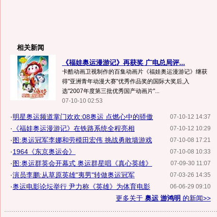
相关新闻
《福娃奥运漫游记》再获奖 广电总局评...
卡酷动画卫视制作的百集动画片《福娃奥运漫游记》继获
得"亚洲青年动漫大赛"优秀作品奖的国际大奖后,入
选"2007年度第三批优秀国产动画片"...
07-10-10 02:53
·
明星奥运频道掌门欢欢:08奥运 点燃心中的骄傲
07-10-12 14:37
·
《福娃奥运漫游记》在铁路系统全程亮相
07-10-12 10:29
·
图:奥运冠军李娜和劳模田宏伟 挑战勇敢墙游戏
07-10-08 17:21
·
1964《东京奥运会》
07-10-08 10:33
·
图:奥运群英会开幕式 奥运群星唱《真心英雄》
07-09-30 11:07
·
演员李鹏:从草原英雄"夷男"转做奥运冠军
07-03-26 14:35
·
奥运电影论坛举行 尹力称《英雄》为体育电影
06-06-29 09:10
更多关于
奥运 游鸿明
的新闻>>