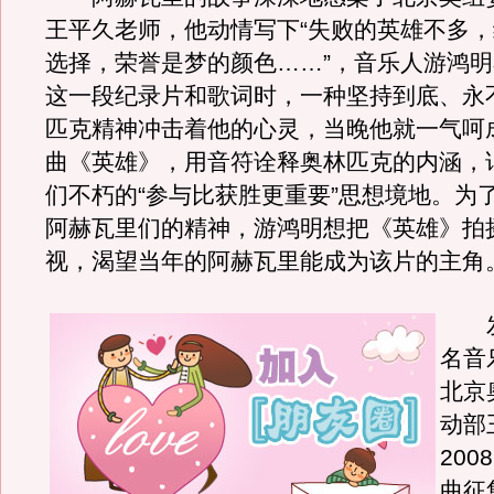
王平久老师，他动情写下“失败的英雄不多
选择，荣誉是梦的颜色……”，音乐人游鸿
这一段纪录片和歌词时，一种坚持到底、永
匹克精神冲击着他的心灵，当晚他就一气呵
曲《英雄》，用音符诠释奥林匹克的内涵，
们不朽的“参与比获胜更重要”思想境地。为
阿赫瓦里们的精神，游鸿明想把《英雄》拍
视，渴望当年的阿赫瓦里能成为该片的主角
发
名音
北京
动部
200
曲征