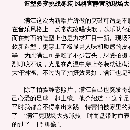
造型多变挑战冬装 风格宜静宜动现场大
满江这次为新唱片所做的突破可谓是不
在音乐风格上一反常态改唱快歌，以乐队化
而在封面的造型上也是力求耳目一新。现场
款新造型，更穿上了极显男人味和质感的皮
等，为此满江可是吃了不少苦头，忍受拍摄
烈叮咬不说，光是在高温中穿上冬装就让满
大汗淋漓。不过为了拍摄效果好，满江也是
除了拍摄静态照片，满江自己也突发奇
己心爱的足球一起上镜。他介绍道：“这个
平时我都舍不得拿出来踢，特害怕被家里的
了！”满江更现场大秀球技，时而盘带时而
的过了一把“脚瘾”。