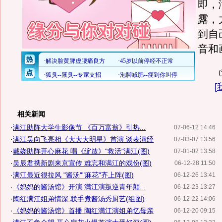
即，
露，
到自
音和
[
相关新闻
·
满江助阵大学生影像节 《百万富翁》引热...
07-06-12 14:46
·
满江吴向飞亮相《大大大明星》首演 谈表演经
07-03-07 13:56
·
戴娆助阵开心麻花 唱《绽放》"救活"满江(图)
07-01-02 13:58
·
吴辰君携新剧来京宣传 难忘和满江的戏份(图)
06-12-28 11:50
·
满江最近很拉风 "酱汤""麻花"齐上阵(图)
06-12-26 13:41
·
《妈妈的酱汤馆》开演 满江演叛逆青年颠...
06-12-23 13:27
·
陶红满江姐弟情深 联手煮酱汤秀厨艺(组图)
06-12-22 14:06
·
《妈妈的酱汤馆》首播 陶红满江演姐弟忆母亲
06-12-20 09:15