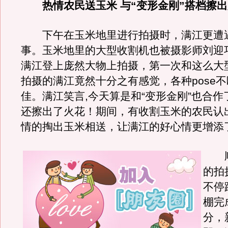
热情农民送玉米 与“变形金刚”搭档擦出
下午在玉米地里进行拍摄时，满江更遭
事。玉米地里的大型收割机也被摄影师刘迎
满江登上庞然大物上拍摄，第一次和这么大
拍摄的满江竟然十分之有感觉，各种pose
佳。满江笑言,今天算是和“变形金刚”也合
还擦出了火花！期间，有收割玉米的农民认
情的掏出玉米相送，让满江的好心情更增添
顺
的拍
不停
棚完
分，