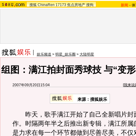
搜狐
ChinaRen
17173
焦点房地产
搜狗
新闻
-
体
娱乐频道
>
明星_娱乐圈
>
大陆明星
组图：满江拍封面秀球技 与“变形
2007年09月20日15:04
[
我来说
来源：搜狐娱乐
昨天，歌手满江开始了自己全新唱片封
作。时隔两年半之后推出新专辑，满江所属
是力求在每一个环节都做到尽善尽美，不仅