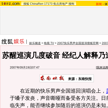
搜狐
ChinaRen
17173
焦点房地产
搜狗
新闻
-
体
娱乐频道
>
电视 TV
>
2007快乐男声全国巡演搜狐官网
>
20
苏醒巡演几度破音 经纪人解释乃过
2007年09月19日07:47
[
我来说
来源：东南快报
在近期的快乐男声全国巡回演唱会上，
于嗓子发炎，声音嘶哑而备受各方关注。日
临失声，能否继续参加随后的巡演仍是未知