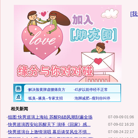
[
我
相关新闻
·
组图:快男巡演上海站 苏醒R&B风潮刮遍全场
07-09-09 01:06
·
快男巡演西安站苏醒天下 演绎《回家》感...
07-09-02 16:20
·
快男巡演台上激情演唱 幕后谈笑风生不惧...
07-08-24 22:17