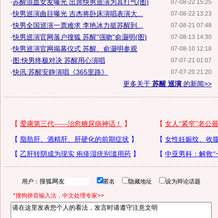
·
苏醒混血女友曝光 出席快男巡演为其打气(图)
07-08-22 15:25
·
快男巡演曲目曝光 吉杰将卧床演唱表演大...
07-08-22 13:23
·
快男全国巡演一票难求 李艳冰力挺苏醒到...
07-08-21 07:48
·
快男巡演官网落户搜狐 苏醒"强吻"俞灏明(图)
07-08-13 14:30
·
快男巡演官网揭幕仪式 苏醒、俞灏明参观
07-08-10 12:18
·
图:快男终极对决 苏醒用心演唱
07-07-21 01:07
·
快讯:苏醒安静演唱《365里路》
07-07-20 21:20
更多关于
苏醒 巡演
的新闻>>
用户：
匿名
隐藏地址
设为辩论话题
*搜狗拼音输入法，中文处理专家>>