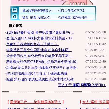
相关新闻
·
21款精品餐厅美图 各户型装修均囊括其中(...
07-09-13 07:28
·
图:第八届CCTV模特大赛 现场彩排美图 - 17
07-09-06 11:34
·
气象万千游戏美图尽在《光荣OL》
07-09-05 11:42
·
李俊基将开首个中国影迷会 粉丝自制美图...
07-09-05 10:21
·
经典美图欣赏 造化神秀在众款爱不释手家...
07-09-01 09:57
·
蒋勤勤夫妇代言伊利婴幼儿奶粉发布会美图-30
07-08-31 16:49
·
组图:品美女共分三步 蒋勤勤孕前孕中产后美图
07-08-30 12:18
·
QQ幻想领地天使第二阶段 十强美图展播
07-08-29 09:09
·
组图:第12届华表奖红毯美图 范冰冰时尚妖艳
07-08-26 18:40
更多关于
美图 李熙珍
的新闻>>