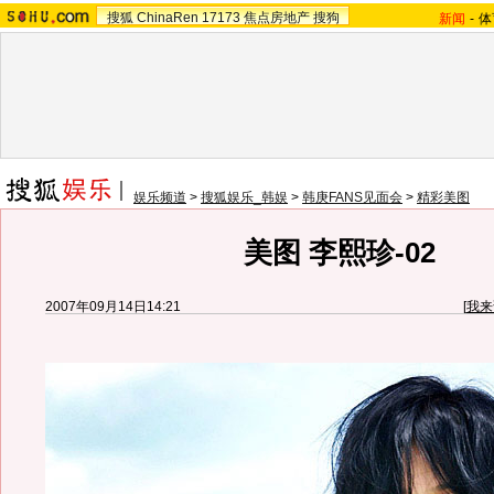
搜狐
ChinaRen
17173
焦点房地产
搜狗
新闻
-
体
娱乐频道
>
搜狐娱乐_韩娱
>
韩庚FANS见面会
>
精彩美图
美图 李熙珍-02
2007年09月14日14:21
[
我来