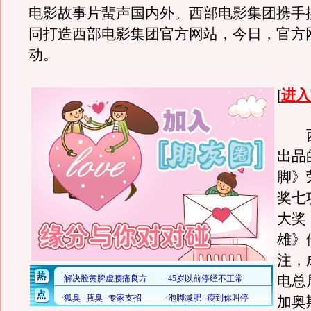
电影故事片蜚声国内外。西部电影集团携手
同打造西部电影集团官方网站，今日，官方
动。
[
进入
西
出品
脚》
奖七
大奖
雄》
注，
电总
加奥