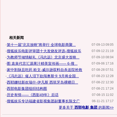
相关新闻
·
第十一届"北京放映"将举行 全球电影商聚...
07-09-13 09:05
·
搜狐娱乐电影评审团十大发烧友评选-搜狐娱乐
07-09-12 21:19
·
为教师节倾情献礼《冯志远》北京盛大首映...
07-09-10 08:04
·
图:袁泉代言汇源果汁精美宣传画—— 6-搜...
07-09-06 17:16
·
家中割脉且吃药 欧文-威尔逊双料自杀送院抢救
07-08-28 07:51
·
《冯志远》催人泪下欲闯奥斯卡 9月将全国...
07-08-23 12:28
·
西耶娜结新欢瑞什-伊凡斯 西班牙岛裸晒日...
07-08-22 12:30
·
西部电影集团组织结构图
07-08-21 17:24
·
历史有情——《西影49年》后话
07-08-15 11:02
·
搜狐娱乐专访福建省影视集团副董事长陈文广
06-11-21 17:17
更多关于
西部电影 集团
的新闻>>