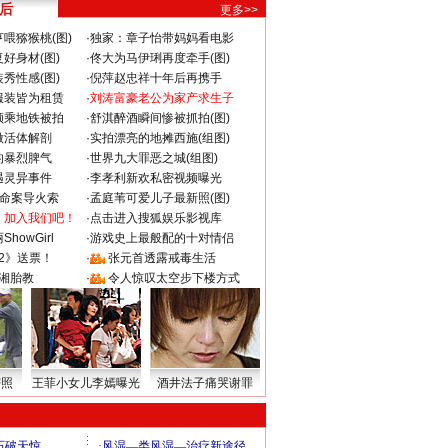
 后
更多>>
喂猕猴桃(图)
·
独家：章子怡带妈妈看电影
好身材(图)
·
佟大为马伊琍再度牵手(图)
秀性感(图)
·
倪萍赵忠祥十年后再携手
服装皆为租赁
·
刘涛富豪老公为家产求生子
颜乘地铁被拍
·
舒淇醉酒瞬间惨被抓拍(图)
做活体解剖
·
实拍漂亮的地摊西施(组图)
的暴烈脾气
·
世界九大罪恶之城(组图)
遇灵异事件
·
李孝利新欢私密视频曝光
成命案导火索
·
孟庭苇可爱儿子最新照(图)
：加入我们吧！
·
点击进入搜狐娱乐影视库
howGirl
·
游戏史上最般配的十对情侣
2》送票！
·
张元首透露戒毒生活
湘胎教
·
令人惊叹太空步下楼方式
密照
王菲小女儿李嫣曝光
酒井法子痛哭谢罪