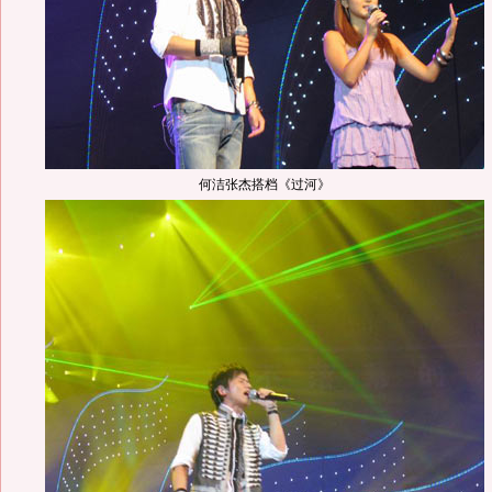
何洁张杰搭档《过河》