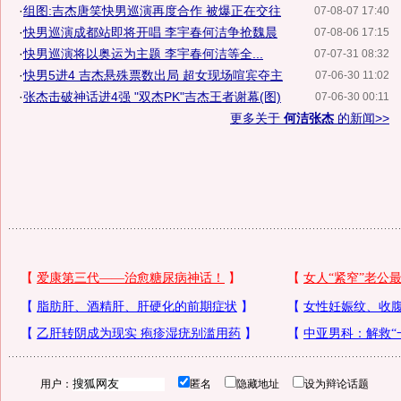
·
组图:吉杰唐笑快男巡演再度合作 被爆正在交往
07-08-07 17:40
·
快男巡演成都站即将开唱 李宇春何洁争抢魏晨
07-08-06 17:15
·
快男巡演将以奥运为主题 李宇春何洁等全...
07-07-31 08:32
·
快男5进4 吉杰悬殊票数出局 超女现场喧宾夺主
07-06-30 11:02
·
张杰击破神话进4强 "双杰PK"吉杰王者谢幕(图)
07-06-30 00:11
更多关于
何洁张杰
的新闻>>
用户：
匿名
隐藏地址
设为辩论话题