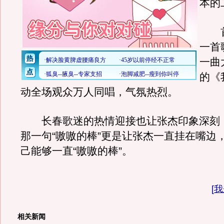
本的
首
一首
一曲
的《
动全场观众万人同唱，气氛热烈。
长春歌迷的热情迎接也让张杰印象深刻
那一句“嗷嗷的棒”更是让张杰一直挂在嘴边
己能够一直“嗷嗷的棒”。
[
我
相关新闻