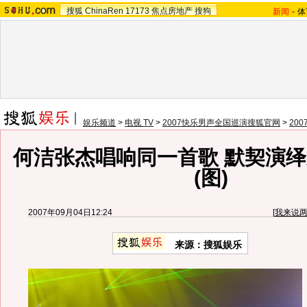
搜狐
ChinaRen
17173
焦点房地产
搜狗
新闻
-
体
娱乐频道
>
电视 TV
>
2007快乐男声全国巡演搜狐官网
>
20
何洁张杰唱响同一首歌 默契演
(图)
2007年09月04日12:24
[
我来说
来源：搜狐娱乐