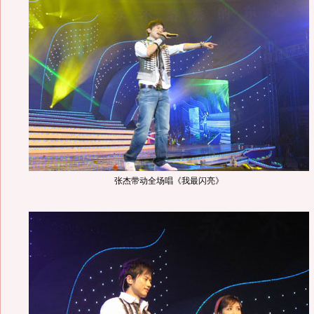
张杰带动全场唱《我最闪亮》