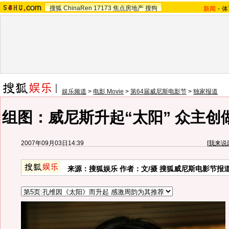
搜狐
ChinaRen
17173
焦点房地产
搜狗
新闻
-
体
娱乐频道
>
电影 Movie
>
第64届威尼斯电影节
>
独家报道
组图：威尼斯升起“太阳” 众主创
2007年09月03日14:39
[
我来说
来源：搜狐娱乐 作者：文/摄 搜狐威尼斯电影节报