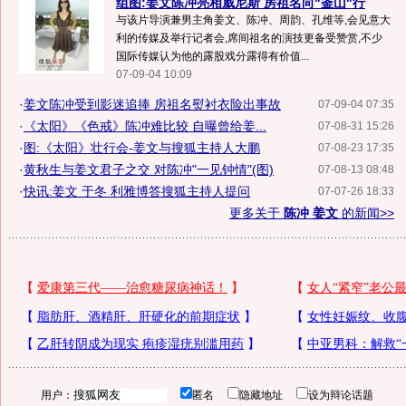
组图:姜文陈冲亮相威尼斯 房祖名向"釜山"行
与该片导演兼男主角姜文、陈冲、周韵、孔维等,会见意大
利的传媒及举行记者会,席间祖名的演技更备受赞赏,不少
国际传媒认为他的露股戏分露得有价值...
07-09-04 10:09
·
姜文陈冲受到影迷追捧 房祖名熨衬衣险出事故
07-09-04 07:35
·
《太阳》《色戒》陈冲难比较 自曝曾给姜...
07-08-31 15:26
·
图:《太阳》壮行会-姜文与搜狐主持人大鹏
07-08-23 17:35
·
黄秋生与姜文君子之交 对陈冲"一见钟情"(图)
07-08-13 08:48
·
快讯:姜文 于冬 利雅博答搜狐主持人提问
07-07-26 18:33
更多关于
陈冲 姜文
的新闻>>
用户：
匿名
隐藏地址
设为辩论话题