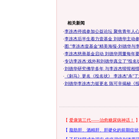
相关新闻
·
李连杰停戏参加公益论坛 聚焦青年人
·
李连杰后半生着力壹基金 刘德华主动参与
·
图:"李连杰壹基金"精美海报-刘德华与
·
李连杰慈善基金启动 刘德华周董每年要
·
专访李连杰:戏外和刘德华真立了"投名状
·
刘德华研究佛学多年 与李连杰惺惺相
·
《刺马》更名《投名状》 李连杰"杀"
·
刘德华李连杰力挺更名 陈可辛揭秘《