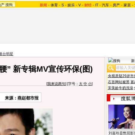
地产
搜狗
新闻
-
体育
-
S
-
娱乐
-
V
-
财经
-
IT
-
汽车
-
房产
-
家居
-
港台明星
新
” 新专辑MV宣传环保(图)
央视质疑29岁市
石首网站被黑
篡
[
我来说两句
] [字号：
大
中
小
]
宋美龄牛奶洗澡
来源：燕赵都市报
刘嘉玲是憋屈影