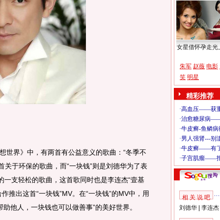
女星借怀孕走光
朱军
赵薇
电影
笑
明星
精彩推荐
想世界》中，有两首有公益意义的歌曲：“冬季不
一首关于环保的歌曲，而“一块钱”则是刘德华为了表
作的一支轻松的歌曲，这首歌同时也是李连杰“壹基
作推出这首“一块钱”MV。在“一块钱”的MV中，用
相 关 说 吧
心帮助他人，一块钱也可以做善事”的美好世界。
刘德华
|
李连杰