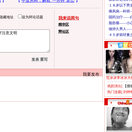
隐藏地址
设为辩论话题
我来说两句
精华区
辩论区
我要发布
范冰冰李冰冰大
戏剧演出
|
【搜
热门连载
|
刘烨