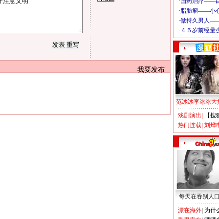
我要发布
范冰冰李冰冰大
戏剧演出
|
【搜
热门连载
|
刘烨
每天在吞别人
漂在海外
|
为什