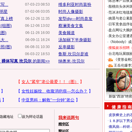
·
陈慧琳产后恢复
...
维多利亚时尚装扮
07-03-23 08:53
·
殷桃街头休闲装
女明星
时尚人像摄影
07-02-06 03:05
·
范冰冰红地毯
写真上榜
发型diy—时尚盘发
·
姚晨与老公素
06-12-26 11:35
·
日军竟拿战俘
(组图)
蔡澜美食文集
06-12-06 13:02
·
盘点网坛大腕
图)
美食频道
06-11-26 16:00
·
美女办公室遭
...
汤加丽下半身摄影
06-09-11 16:24
·
《Nobody》
照(图)
反串摄影
06-08-31 10:30
·
搜狐娱乐招聘
鲁斯.坎贝尔是谁
·
台北电玩展靓丽S
06-03-22 18:53
·
《变形金刚
于
裸体写真 坎贝尔
的新闻>>
纳奥米·坎贝尔
·
王岳伦爆李
新版“西游”绝
健 康 指 南
隐藏地址
设为辩论话题
我来说两句
精华区
辩论区