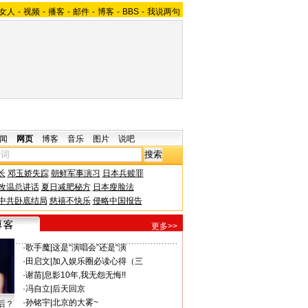
女人
-
视频
-
播客
-
邮件
-
博客
-
BBS
-
我说两句
闻
网页
博客
音乐
图片
说吧
长
邓玉娇失踪
朝鲜军事演习
日本兵赎罪
改温总讲话
夏日减肥秘方
日本瘦脸法
中共卧底结局
慈禧不快乐
侵略中国报告
更多>>
·
歌手魔
|
这是“演唱会”还是“演
·
田启文
|
加入娱乐圈必读心得（三
·
谢苗
|
息影10年,我无怨无悔!!
·
冯自立
|
后天回京
·
孙铭宇
|
北京的大雾~
后？