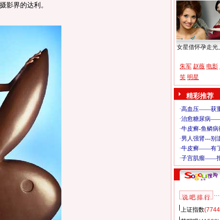
摄影界的达利。
女星借怀孕走光
朱军
赵薇
电影
笑
明星
精彩推荐
说 吧 排 行
上证指数
(7744