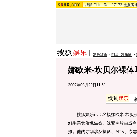
搜狐
ChinaRen
17173
焦点房
娱乐频道
>
明星_娱乐圈
>
娜欧米-坎贝尔裸体
2007年08月29日11:51
搜狐娱乐讯：名模娜欧米-坎贝尔（Na
鲜果美食活色生香。这套照片由当今世界最
摄。他的才华涉及摄影、MTV、杂