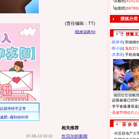
苏醒吧
(41523)
贴图吧
(68789)
搜狐分类
(责任编辑：TT)
[
我来说两句
]
·
听评书
|
郭德纲
·
听小说
|
鬼吹灯1
·
共享区
|
手机病
揭田壮壮徐帆
·
赵薇被爆已经怀
·
李宇春爆遭母逼
·
圣诞节明信片八
茶 余 饭
相关推荐
·
何炅获地产大亨
坎贝尔的新闻
07-06-13 19:10