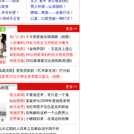
更多>>
热门八卦
|
十大明星脸女模揭晓（组图）
八卦爆料
|
刘欢与美女主持情史大曝光
第壹电影
|
《金钱帝国》：王晶没上进心
精彩组图
|
46位明星孕妇时的大胆造型图
明星话题
|
20位银幕硬汉比拼阳刚美(图)
撞衫
狐观演团】普契尼歌剧《艺术家生涯》打分贴
电影里15位大牌女星美图大盘点（组图）
更多>>
焦点新闻
|
不要迷恋哥，哥只是一个鬼
贴贴图图
|
英媒评出2009年度搞怪发明
娱乐旮旯
|
当红明星不仅仅是名利双收
情感世界
|
后悔嫁给这样一个山西男人
型男索女
|
小糖精归来，在海边轻轻舞
口水
么出过国的人回来之后都会说中国不好