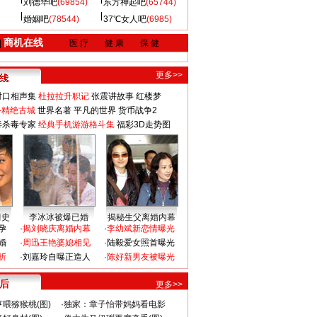
刘德华吧
(69854)
东方神起吧
(65744)
婚姻吧
(78544)
37℃女人吧
(6985)
商机在线
|
医 疗
健 康
保 健
更多>>
对口相声集
杜拉拉升职记
张震讲故事
红楼梦
-精绝古城
世界名著
平凡的世界
货币战争2
毒杀毒专家
经典手机游游格斗集
福彩3D走势图
情史
李冰冰被爆已婚
揭秘生父离婚内幕
孕
·
揭刘晓庆离婚内幕
·
李幼斌新恋情曝光
婚
·
周迅王艳婆媳相见
·
陆毅爱女照首曝光
折
·
刘嘉玲自曝正造人
·
陈好新男友被曝光
 后
更多>>
喂猕猴桃(图)
·
独家：章子怡带妈妈看电影