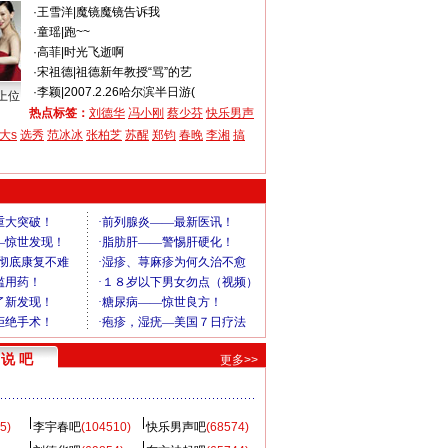
·
王雪洋
|
魔镜魔镜告诉我
·
童瑶
|
跑~~
·
高菲
|
时光飞逝啊
·
宋祖德
|
祖德新年教授“骂”的艺
·
李颖
|
2007.2.26哈尔滨半日游(
上位
热点标签：
刘德华
冯小刚
蔡少芬
快乐男声
大s
选秀
范冰冰
张柏芝
苏醒
郑钧
春晚
李湘
搞
说 吧
更多>>
5)
李宇春吧
(104510)
快乐男声吧
(68574)