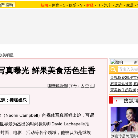
地产
搜狗
新闻
-
体育
-
S
-
娱乐
-
V
-
财经
-
IT
-
汽车
-
房产
-
家居
-
欧美明星
新
写真曝光 鲜果美食活色生香
央视质疑29岁市
石首网站被黑
篡
[
我来说两句
] [字号：
大
中
小
]
宋美龄牛奶洗澡
来源：搜狐娱乐
omi Campbell）的裸体写真新鲜出炉，可谓
为杰出的时尚摄影师David Lachapelle拍
志封面、电影、活动等各个领域，他被认为是继埃
刘嘉玲是憋屈影