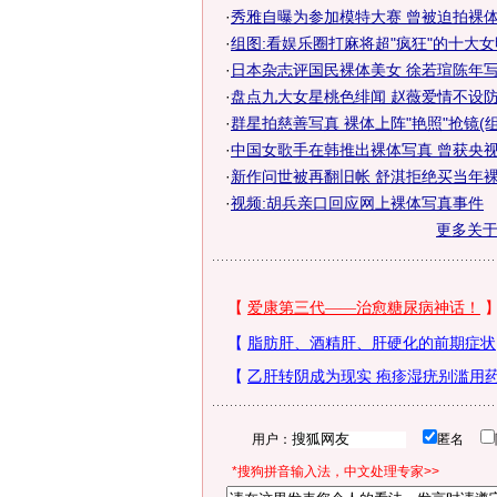
·
秀雅自曝为参加模特大赛 曾被迫拍裸体写
·
组图:看娱乐圈打麻将超"疯狂"的十大
·
日本杂志评国民裸体美女 徐若瑄陈年
·
盘点九大女星桃色绯闻 赵薇爱情不设防
·
群星拍慈善写真 裸体上阵"艳照"抢镜(组
·
中国女歌手在韩推出裸体写真 曾获央视大
·
新作问世被再翻旧帐 舒淇拒绝买当年裸
·
视频:胡兵亲口回应网上裸体写真事件
更多关
用户：
匿名
*搜狗拼音输入法，中文处理专家>>