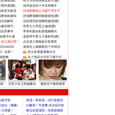
好身材(图)
·
佟大为马伊琍再度牵手(图)
秀性感(图)
·
倪萍赵忠祥十年后再携手
服装皆为租赁
·
刘涛富豪老公为家产求生子
颜乘地铁被拍
·
舒淇醉酒瞬间惨被抓拍(图)
做活体解剖
·
实拍漂亮的地摊西施(组图)
的暴烈脾气
·
世界九大罪恶之城(组图)
遇灵异事件
·
李孝利新欢私密视频曝光
成命案导火索
·
孟庭苇可爱儿子最新照(图)
：加入我们吧！
·
点击进入搜狐娱乐影视库
howGirl
·
游戏史上最般配的十对情侣
2》送票！
·
张元首透露戒毒生活
湘胎教
·
令人惊叹太空步下楼方式
密照
王菲小女儿李嫣曝光
酒井法子痛哭谢罪