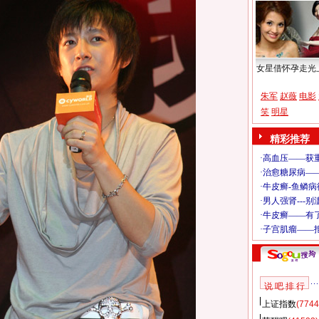
女星借怀孕走光
朱军
赵薇
电影
笑
明星
精彩推荐
说 吧 排 行
上证指数
(7744