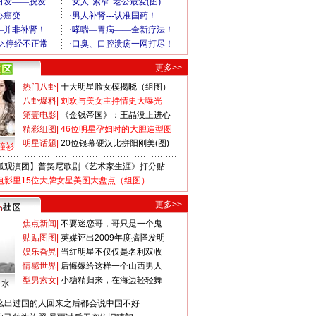
更多>>
热门八卦
|
十大明星脸女模揭晓（组图）
八卦爆料
|
刘欢与美女主持情史大曝光
第壹电影
|
《金钱帝国》：王晶没上进心
精彩组图
|
46位明星孕妇时的大胆造型图
明星话题
|
20位银幕硬汉比拼阳刚美(图)
撞衫
狐观演团】普契尼歌剧《艺术家生涯》打分贴
电影里15位大牌女星美图大盘点（组图）
更多>>
焦点新闻
|
不要迷恋哥，哥只是一个鬼
贴贴图图
|
英媒评出2009年度搞怪发明
娱乐旮旯
|
当红明星不仅仅是名利双收
情感世界
|
后悔嫁给这样一个山西男人
型男索女
|
小糖精归来，在海边轻轻舞
口水
么出过国的人回来之后都会说中国不好