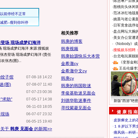
·
陈慧琳产后恢复
·
殷桃街头休闲装
·
范冰冰红地毯
·
姚晨与老公素
·
日军竟拿战俘
·
盘点网坛大腕
相关推荐
·
美女办公室遭
韩庚的博客
登场 现场成梦幻海洋
·
《Nobody》
 现场成梦幻海洋 来源:搜狐娱
韩庚视频
·
搜狐娱乐招聘
图 张杰登场 现场成梦幻海洋 (责任
韩庚始源快乐大本营
·
台北电玩展靓丽S
张杰(图)...
·
《变形金刚
金希澈cy
·
王岳伦爆李
金希澈中文cy
的饺子馆
07-08-18 14:22
韩庚cy
(图)
07-08-07 11:40
韩庚的韩国歌迷
07-07-23 00:36
李俊基歌迷见面会
"求助"
07-05-17 14:38
刘德华歌迷事件
新版“西游”绝
06-11-03 18:05
寻找紫菱见面会
健 康 指 南
会现场
06-07-07 23:32
06-05-15 19:40
多关于
韩庚 见面会
的新闻>>