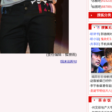
苏醒吧
(41523)
贴图吧
(68789)
搜狐分类
·
听评书
|
郭德纲
·
听小说
|
鬼吹灯1
·
共享区
|
手机病
(责任编辑：狐狸雨)
[
我来说两句
]
揭田壮壮徐帆
·
赵薇被爆已经怀
·
李宇春爆遭母逼
·
圣诞节明信片八
茶 余 饭
·
何炅获地产大亨