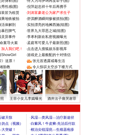
好身材(图)
·
佟大为马伊琍再度牵手(图)
秀性感(图)
·
倪萍赵忠祥十年后再携手
服装皆为租赁
·
刘涛富豪老公为家产求生子
颜乘地铁被拍
·
舒淇醉酒瞬间惨被抓拍(图)
做活体解剖
·
实拍漂亮的地摊西施(组图)
的暴烈脾气
·
世界九大罪恶之城(组图)
遇灵异事件
·
李孝利新欢私密视频曝光
成命案导火索
·
孟庭苇可爱儿子最新照(图)
：加入我们吧！
·
点击进入搜狐娱乐影视库
howGirl
·
游戏史上最般配的十对情侣
2》送票！
·
张元首透露戒毒生活
湘胎教
·
令人惊叹太空步下楼方式
密照
王菲小女儿李嫣曝光
酒井法子痛哭谢罪