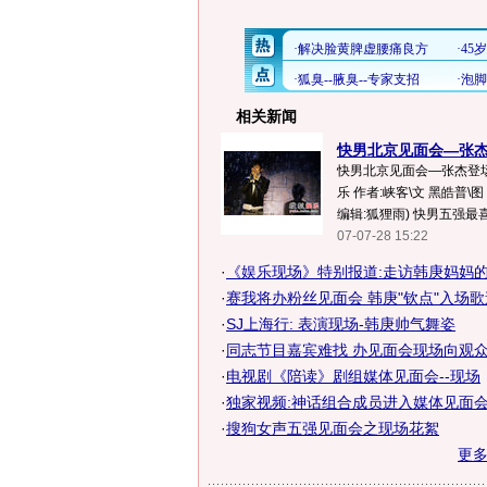
相关新闻
快男北京见面会—张杰
快男北京见面会—张杰登场
乐 作者:峡客\文 黑皓普\
编辑:狐狸雨) 快男五强最喜欢
07-07-28 15:22
·
《娱乐现场》特别报道:走访韩庚妈妈
·
赛我将办粉丝见面会 韩庚"钦点"入场歌迷
·
SJ上海行: 表演现场-韩庚帅气舞姿
·
同志节目嘉宾难找 办见面会现场向观众
·
电视剧《陪读》剧组媒体见面会--现场
·
独家视频:神话组合成员进入媒体见面
·
搜狗女声五强见面会之现场花絮
更