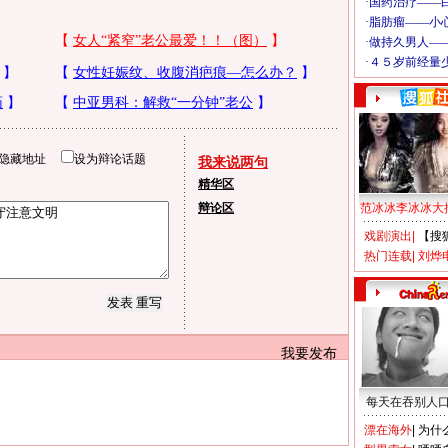
隐藏地址
设为辩论话题
我来说两句
精华区
辩论区
范冰冰李冰冰大
戏剧演出
|
【搜
热门连载
|
刘烨
我要发布
每天在吞别人
漂在海外
|
为什