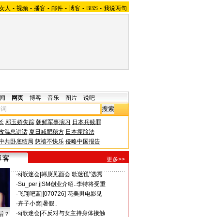
女人
-
视频
-
播客
-
邮件
-
博客
-
BBS
-
我说两句
闻
网页
博客
音乐
图片
说吧
长
邓玉娇失踪
朝鲜军事演习
日本兵赎罪
改温总讲话
夏日减肥秘方
日本瘦脸法
中共卧底结局
慈禧不快乐
侵略中国报告
更多>>
·
sj歌迷会
|
韩庚见面会 歌迷也"选秀
·
Su_per j
|
SM创业介绍..李特将受重
·
飞翔吧蓝
|
[070726] 花美男电影见
·
卉子小窝
|
暑假..
·
sj歌迷会
|
不反对与女主持身体接触
后？