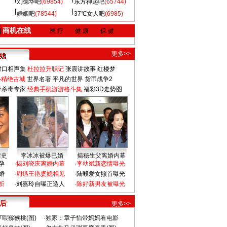
刘德华吧
(69854)
东方神起吧
(65744)
婚姻吧
(78544)
37℃女人吧
(6985)
商机在线
|
医 疗
健 康
保 健
更多>>
对口相声集
杜拉拉升职记
张震讲故事
红楼梦
-精绝古城
世界名著
平凡的世界
货币战争2
毒杀毒专家
经典手机游游格斗集
福彩3D走势图
情史
李冰冰被爆已婚
揭秘生父离婚内幕
孕
·
揭刘晓庆离婚内幕
·
李幼斌新恋情曝光
婚
·
周迅王艳婆媳相见
·
陆毅爱女照首曝光
折
·
刘嘉玲自曝正造人
·
陈好新男友被曝光
 后
更多>>
喂猕猴桃(图)
·
独家：章子怡带妈妈看电影