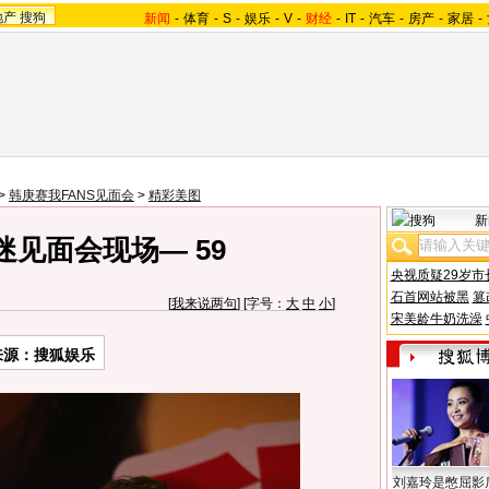
地产
搜狗
新闻
-
体育
-
S
-
娱乐
-
V
-
财经
-
IT
-
汽车
-
房产
-
家居
-
>
韩庚赛我FANS见面会
>
精彩美图
新
迷见面会现场— 59
央视质疑29岁市
石首网站被黑
篡
[
我来说两句
] [字号：
大
中
小
]
宋美龄牛奶洗澡
来源：搜狐娱乐
刘嘉玲是憋屈影