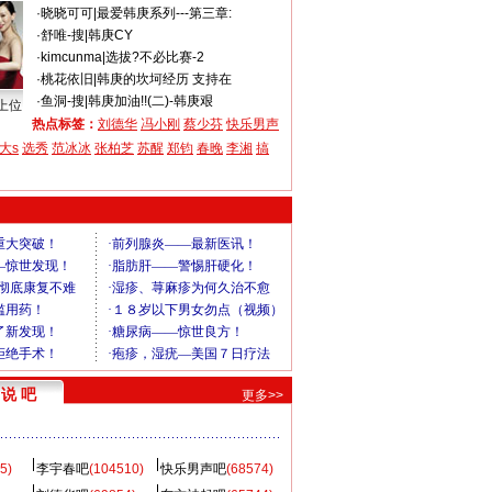
·
晓晓可可
|
最爱韩庚系列---第三章:
·
舒唯-搜
|
韩庚CY
·
kimcunma
|
选拔?不必比赛-2
·
桃花依旧
|
韩庚的坎坷经历 支持在
·
鱼洞-搜
|
韩庚加油!!(二)-韩庚艰
上位
热点标签：
刘德华
冯小刚
蔡少芬
快乐男声
大s
选秀
范冰冰
张柏芝
苏醒
郑钧
春晚
李湘
搞
说 吧
更多>>
5)
李宇春吧
(104510)
快乐男声吧
(68574)