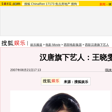
搜狐
ChinaRen
17173
焦点房地产
搜狗
新闻
-
体
娱乐频道
>
电影 Movie
>
西部电影集团
>
西影汉唐旗下艺人
汉唐旗下艺人：王晓
2007年08月21日17:13
[
我来
来源：搜狐娱乐