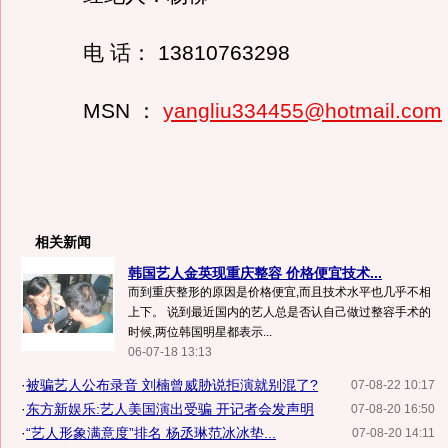
电 话： 13810763298
MSN ：
yangliu334455@hotmail.com
相关新闻
韩国艺人金英现重庆整容 价格便宜技术...
而到重庆整形的原因是价格便宜,而且技术水平也几乎不相
上下。 说到最近国内的艺人总是否认自己做过整容手术的
时候,两位韩国明星都表示...
06-07-18 13:13
·
被骗艺人公布录音 刘楠曾威胁说拒演就别混了?
07-08-22 10:17
·
东方新娱乐:艺人美国演出受骗 开记者会发声明
07-08-20 16:50
·
“艺人形象满意度”排名 杨丞琳范冰冰垫...
07-08-20 14:11