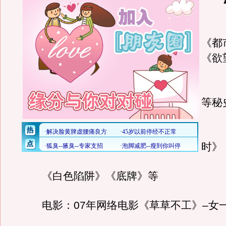
《
《都
《欲
《
等秘
《
时》
《白色陷阱》《底牌》等
电影：07年网络电影《草草不工》–女