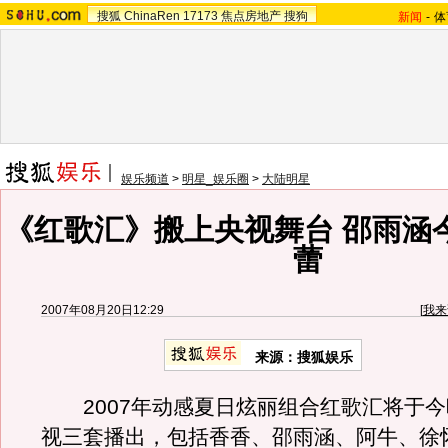
搜狐
ChinaRen
17173
焦点房地产
搜狗
新闻
-
体
娱乐频道
>
明星_娱乐圈
>
大陆明星
《红歌汇》搬上央视舞台 邵雨涵
蕾
2007年08月20日12:29
[
我来
来源：搜狐娱乐
2007年动感夏日炫丽组合红歌汇将于今
视三套播出，包括香香、邵雨涵、阿牛、徐