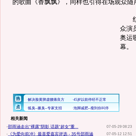
的歌曲《香飘飘》，同样也引得在场观众随
红
众演
奥运
幕。
相关新闻
·
邵雨涵走出“裸露”阴影 话题“超女”重...
07-05-29 08:23
·
《为爱向前冲》最喜爱嘉宾评选 - 35号邵雨涵
07-05-12 12:51