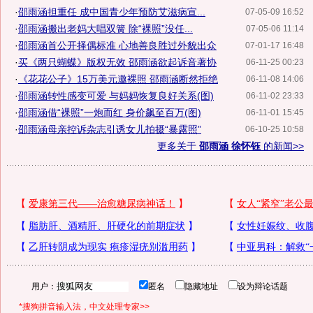
·
邵雨涵担重任 成中国青少年预防艾滋病宣...
07-05-09 16:52
·
邵雨涵搬出老妈大唱双簧 除“裸照”没任...
07-05-06 11:14
·
邵雨涵首公开择偶标准 心地善良胜过外貌出众
07-01-17 16:48
·
买《两只蝴蝶》版权无效 邵雨涵欲起诉音著协
06-11-25 00:23
·
《花花公子》15万美元邀裸照 邵雨涵断然拒绝
06-11-08 14:06
·
邵雨涵转性感变可爱 与妈妈恢复良好关系(图)
06-11-02 23:33
·
邵雨涵借“裸照”一炮而红 身价飙至百万(图)
06-11-01 15:45
·
邵雨涵母亲控诉杂志引诱女儿拍摄“暴露照”
06-10-25 10:58
更多关于
邵雨涵 徐怀钰
的新闻>>
用户：
匿名
隐藏地址
设为辩论话题
*搜狗拼音输入法，中文处理专家>>