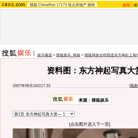
搜狐
ChinaRen
17173
焦点房地产
搜狗
新闻
-
体
娱乐频道
>
搜狐娱乐_韩娱
>
搜狐韩娱全程报道东方神起上海
资料图：东方神起写真大
2007年08月18日17:33
[
我来
来源：搜狐娱乐
[点击图片进入下一页]