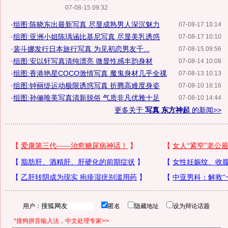
07-08-15 09:32
·
组图:陈晓东出最新写真 尽显成熟男人深沉魅力
07-08-17 10:14
·
组图:亚洲小姐陈瑀涵比基尼写真 尽显美乳诱惑
07-08-17 10:10
·
裴斗娜发行日本旅行写真 为见初恋男友千...
07-08-15 09:56
·
组图:安以轩写真清纯漂亮 微显性感丰韵身材
07-08-14 10:08
·
组图:香港艳星COCO激情写真 魔鬼身材几乎全祼
07-08-13 10:13
·
组图:钟丽缇运动极限诱惑写真 折腾高难度身姿
07-08-10 16:16
·
组图:孙俪唯美写真清新脱俗 气质非凡优雅十足
07-08-10 14:44
更多关于
写真 东方神起
的新闻>>
用户：
匿名
隐藏地址
设为辩论话题
*搜狗拼音输入法，中文处理专家>>