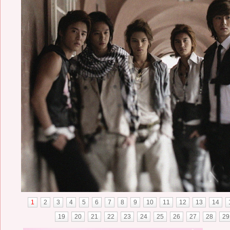
1
2
3
4
5
6
7
8
9
10
11
12
13
14
19
20
21
22
23
24
25
26
27
28
29