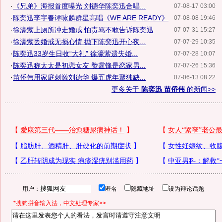
·
《兄弟》海报首度曝光 刘德华陈奕迅合唱...
07-08-17 03:00
·
陈奕迅李宇春谭咏麟群星高唱《WE ARE READY》
07-08-08 19:46
·
徐濠萦上厕所冲走婚戒 怕责骂不敢告诉陈奕迅
07-07-31 15:27
·
徐濠萦丢婚戒无损心情 抛下陈奕迅开心夜...
07-07-29 10:35
·
陈奕迅33岁生日收“大礼” 徐濠萦遗失婚...
07-07-28 10:07
·
陈奕迅称太太是初恋女友 赞霆锋是恋家男...
07-07-26 15:36
·
苗侨伟用家庭刺激刘德华 爆五虎年聚独缺...
07-06-13 08:22
更多关于
陈奕迅 苗侨伟
的新闻>>
用户：
匿名
隐藏地址
设为辩论话题
*搜狗拼音输入法，中文处理专家>>