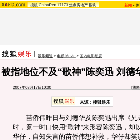
搜狐
ChinaRen
17173
焦点房地产
搜狗
新闻
-
体
娱乐频道
>
电影 Movie
>
国内电影动态
被指地位不及“歌神”陈奕迅 刘德
2007年08月17日10:30
[
我来
来源：搜狐娱乐
苗侨伟昨日与刘德华及陈奕迅出席《兄
时，竟一时口快用“歌神”来形容陈奕迅，却以
华仔，自知失言的苗侨伟想补救，华仔却笑