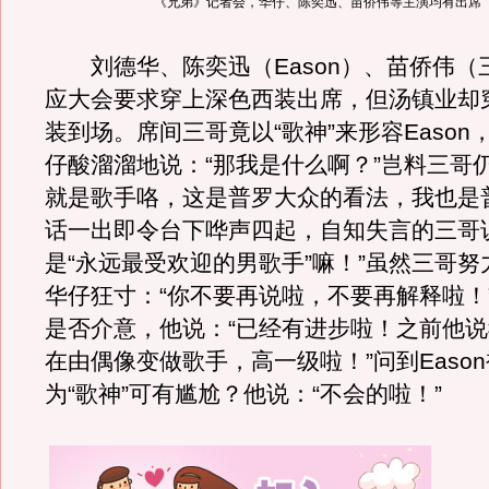
《兄弟》记者会，华仔、陈奕迅、苗侨伟等主演均有出席
刘德华、陈奕迅（Eason）、苗侨伟（
应大会要求穿上深色西装出席，但汤镇业却
装到场。席间三哥竟以“歌神”来形容Eason
仔酸溜溜地说：“那我是什么啊？”岂料三哥
就是歌手咯，这是普罗大众的看法，我也是
话一出即令台下哗声四起，自知失言的三哥
是“永远最受欢迎的男歌手”嘛！”虽然三哥
华仔狂寸：“你不要再说啦，不要再解释啦！
是否介意，他说：“已经有进步啦！之前他
在由偶像变做歌手，高一级啦！”问到Easo
为“歌神”可有尴尬？他说：“不会的啦！”