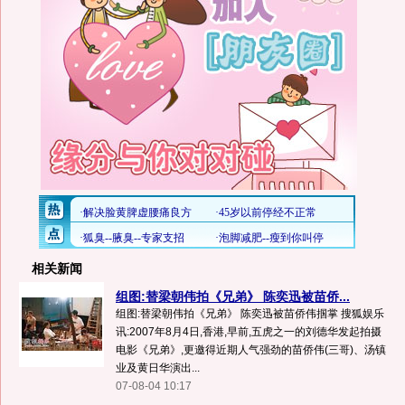
相关新闻
组图:替梁朝伟拍《兄弟》 陈奕迅被苗侨...
组图:替梁朝伟拍《兄弟》 陈奕迅被苗侨伟掴掌 搜狐娱乐
讯:2007年8月4日,香港,早前,五虎之一的刘德华发起拍摄
电影《兄弟》,更邀得近期人气强劲的苗侨伟(三哥)、汤镇
业及黄日华演出...
07-08-04 10:17