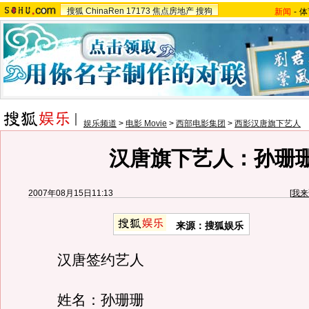
搜狐
ChinaRen
17173
焦点房地产
搜狗
新闻
-
体
娱乐频道
>
电影 Movie
>
西部电影集团
>
西影汉唐旗下艺人
汉唐旗下艺人：孙珊
2007年08月15日11:13
[
我来
来源：搜狐娱乐
汉唐签约艺人
姓名：孙珊珊