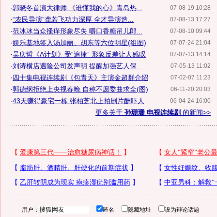
·
郭晓冬首演大律师 《谁懂我的心》青岛热...
07-08-19 10:28
·
“农民导演”龚若飞功力深厚 全才导演造...
07-08-13 17:27
·
范冰冰当众搔痒形象尽失 嚼口香糖吊儿郎...
07-08-10 09:44
·
娱乐基地签入汤加丽、胡东等六位明星(组图)
07-07-24 21:04
·
吴庆哲《A计划》受“追捧” 形象反差让人感叹
07-07-13 14:14
·
刘涛横店遇险公司发声明 提醒加强艺人保...
07-05-13 11:02
·
四十集电视连续剧《包青天》主演金超群介绍
07-02-07 11:23
·
郭德纲拒绝上央视春晚 自称不愿委曲求全(图)
06-11-20 20:03
·
43天赚得豪宅一栋 张柏芝北上拍剧片酬吓人
06-04-24 16:00
更多关于
孙珊珊 电视连续剧
的新闻>>
用户：
匿名
隐藏地址
设为辩论话题