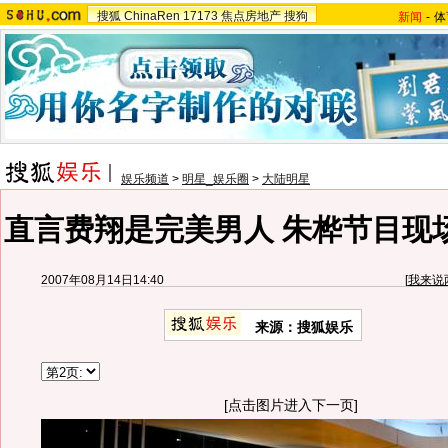
搜狐
ChinaRen
17173
焦点房地产
搜狗
新闻
-
体
娱乐频道
>
明星_娱乐圈
>
大陆明星
直言费翔是完美男人 朱桦节目现场
2007年08月14日14:40
[
我来说
来源：搜狐娱乐
[点击图片进入下一页]