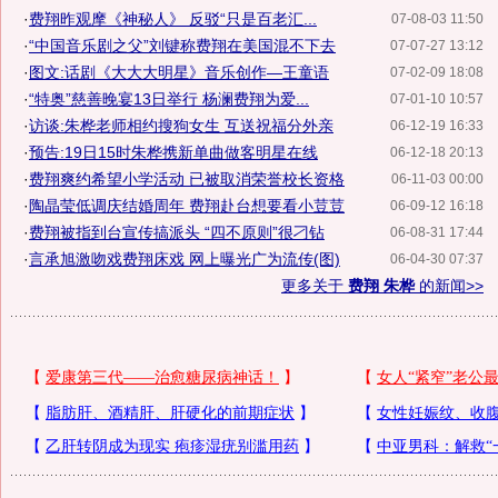
·
费翔昨观摩《神秘人》 反驳“只是百老汇...
07-08-03 11:50
·
“中国音乐剧之父”刘键称费翔在美国混不下去
07-07-27 13:12
·
图文:话剧《大大大明星》音乐创作—王童语
07-02-09 18:08
·
“特奥”慈善晚宴13日举行 杨澜费翔为爱...
07-01-10 10:57
·
访谈:朱桦老师相约搜狗女生 互送祝福分外亲
06-12-19 16:33
·
预告:19日15时朱桦携新单曲做客明星在线
06-12-18 20:13
·
费翔爽约希望小学活动 已被取消荣誉校长资格
06-11-03 00:00
·
陶晶莹低调庆结婚周年 费翔赴台想要看小荳荳
06-09-12 16:18
·
费翔被指到台宣传搞派头 “四不原则”很刁钻
06-08-31 17:44
·
言承旭激吻戏费翔床戏 网上曝光广为流传(图)
06-04-30 07:37
更多关于
费翔 朱桦
的新闻>>