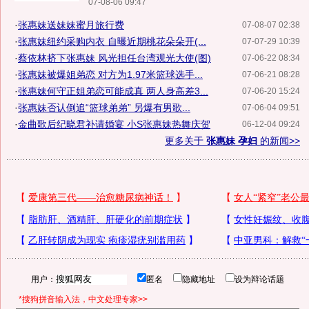
07-08-06 09:47
·
张惠妹送妹妹蜜月旅行费
07-08-07 02:38
·
张惠妹纽约采购内衣 自曝近期桃花朵朵开(...
07-07-29 10:39
·
蔡依林挤下张惠妹 风光担任台湾观光大使(图)
07-06-22 08:34
·
张惠妹被爆姐弟恋 对方为1.97米篮球选手...
07-06-21 08:28
·
张惠妹何守正姐弟恋可能成真 两人身高差3...
07-06-20 15:24
·
张惠妹否认倒追“篮球弟弟” 另爆有男歌...
07-06-04 09:51
·
金曲歌后纪晓君补请婚宴 小S张惠妹热舞庆贺
06-12-04 09:24
更多关于
张惠妹 孕妇
的新闻>>
用户：
匿名
隐藏地址
设为辩论话题
*搜狗拼音输入法，中文处理专家>>