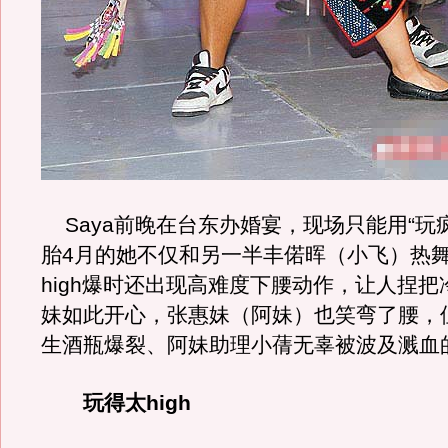
Saya前晚在台东办婚宴，现场只能用“玩
胎4月的她不仅和另一半丰偌晖（小飞）热
high爆时还出现高难度下腰动作，让人捏
妹如此开心，张惠妹（阿妹）也笑弯了腰，
生酒瓶爆裂、阿妹助理小蒨无辜被波及溅血
玩得太high