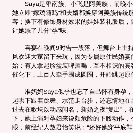
Saya是卑南族、小飞是阿美族，前晚小
她立即“嫁鸡随鸡”和夫婿都换穿阿美族传统
客；换下有修饰身材效果的娃娃装礼服后，
让她添了几分“孕”味。
喜宴在晚间9时告一段落，但舞台上主持
风欢迎大家留下来玩，因为专属原住民婚宴
始：有人拿起脸盆装啤酒喝，互不相识的宾
催化下，上百人牵手围成圆圈，开始跳起原
准妈妈Saya似乎也忘了自己怀有身孕，
起哄下跟着跳舞、示范走台步，还忘情地在
过去在歌坛以动感闻名，新婚之夜“复出”，
下，她上演对孕妇来说颇危险的下腰动作，
眼，前经纪人敖君怡笑说：“还好她穿平底鞋