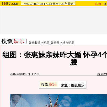
搜狐
ChinaRen
17173
焦点房地产
搜狗
新闻
-
体
娱乐频道
>
明星_娱乐圈
>
港台明星
组图：张惠妹亲妹昨大婚 怀孕4
腰
2007年08月07日11:06
[
我来说
来源：搜狐娱乐