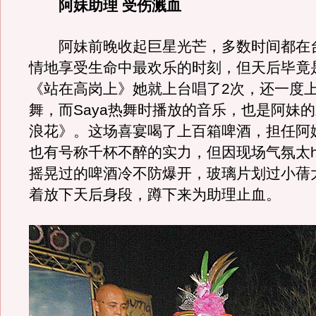
阿妹助理 受伤溅血
阿妹前晚收起巨星光芒，多数时间都在台下
情地享受生命中最欢乐的时刻，但天后毕竟
《站在高岗上》她就上台唱了2次，还一度
舞，而Saya热舞时播放的音乐，也是阿妹
浪花》。这场喜宴喝了上百箱啤酒，担任阿
也有号称千杯不醉的实力，但因现场气氛太h
摇晃过的啤酒冷不防爆开，玻璃片划过小蒨
着放下天后身段，蹲下来为助理止血。