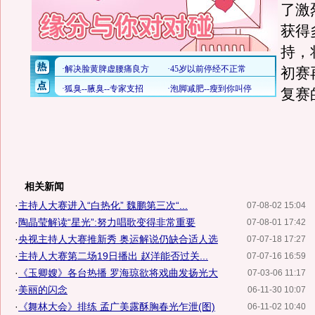
了激
获得
持，
初赛
复赛
相关新闻
·
主持人大赛进入“白热化” 魏鹏第三次“...
07-08-02 15:04
·
陶晶莹解读“星光”:努力唱歌变得非常重要
07-08-01 17:42
·
央视主持人大赛推新秀 奥运解说仍缺合适人选
07-07-18 17:27
·
主持人大赛第二场19日播出 赵洋能否过关...
07-07-16 16:59
·
《玉卿嫂》各台热播 罗海琼欲将戏曲发扬光大
07-03-06 11:17
·
美丽的闪念
06-11-30 10:07
·
《舞林大会》排练 孟广美露酥胸春光乍泄(图)
06-11-02 10:40