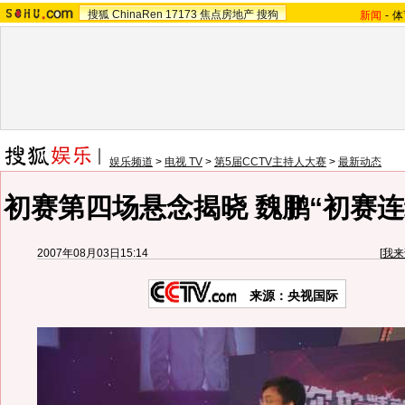
搜狐
ChinaRen
17173
焦点房地产
搜狗
新闻
-
体
娱乐频道
>
电视 TV
>
第5届CCTV主持人大赛
>
最新动态
初赛第四场悬念揭晓 魏鹏“初赛连
2007年08月03日15:14
[
我来
来源：央视国际