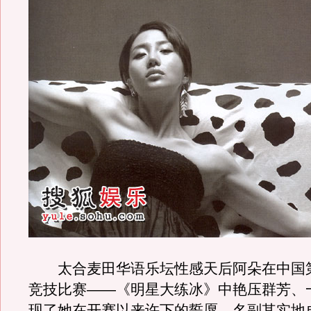
太合麦田华语乐坛性感天后阿朵在中国
竞技比赛——《明星大练冰》中艳压群芳、
现了她在开赛以来许下的誓愿，名副其实地