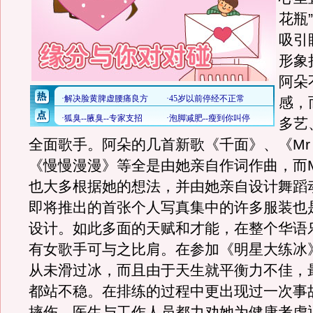
花瓶
吸引
形象
阿朵
感，
多艺
全面歌手。阿朵的几首新歌《千面》、《Mr H
《慢慢漫漫》等全是由她亲自作词作曲，而
也大多根据她的想法，并由她亲自设计舞蹈
即将推出的首张个人写真集中的许多服装也
设计。如此多面的天赋和才能，在整个华语
有女歌手可与之比肩。在参加《明星大练冰
从未滑过冰，而且由于天生就平衡力不佳，
都站不稳。在排练的过程中更出现过一次事
摔伤，医生与工作人员都力劝她为健康考虑