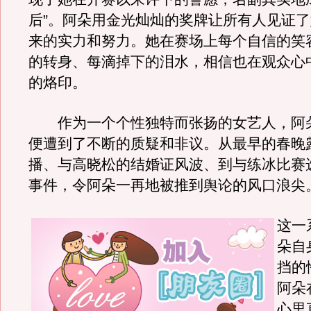
后”。阿朵用金光灿灿的奖牌让所有人见证
来的实力和努力。她在赛场上每个自信的笑
的转身、每滴掉下的泪水，相信也在观众心
的烙印。
作为一个个性独特而张扬的女艺人，阿
便遭到了不断的质疑和非议。从最早的春晚
播、与高晓松的结婚证风波、到与练冰比赛
事件，令阿朵一再地被推到舆论的风口浪尖
这一
朵自
挡的
阿朵
心里