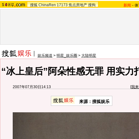
搜狐
ChinaRen
17173
焦点房地产
搜狗
新闻
-
体
娱乐频道
>
明星_娱乐圈
>
大陆明星
“冰上皇后”阿朵性感无罪 用实力
2007年07月30日14:13
[
我来
来源：搜狐娱乐