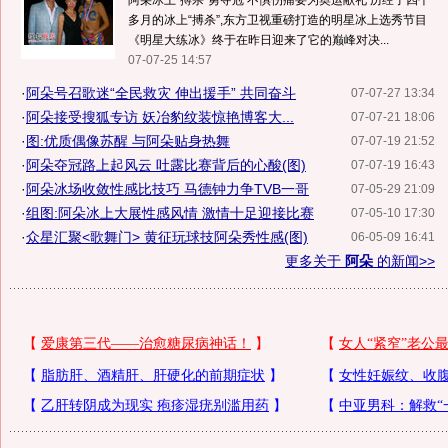
阿朵冰上“搏杀”勇夺冠 不惧伤痛要为奥运献礼 历经了四个
多月的冰上“搏杀”,东方卫视重磅打造的明星冰上选秀节目
《明星大练冰》终于在昨日迎来了它的巅峰对决...
07-07-25 14:57
·
阿朵号召歌迷“全民救灾 伸出援手” 共同奋斗
07-07-27 13:34
·
阿朵接受搜狐专访 妖冶豹纹装惊艳博客大...
07-07-21 18:06
·
图:优质偶像苏醒 与阿朵贴身热舞
07-07-19 21:52
·
阿朵夺冠路上起风云 吐露比赛背后的心酸(图)
07-07-19 16:43
·
阿朵冰场收敛性感比技巧 马德钟力争TVB一哥
07-05-29 21:09
·
组图:阿朵冰上大展性感风情 激情十足迎接比赛
07-05-10 17:30
·
众星汇聚<歌舞门> 黄征玩球技阿朵秀性感(图)
06-05-09 16:41
更多关于
阿朵
的新闻>>