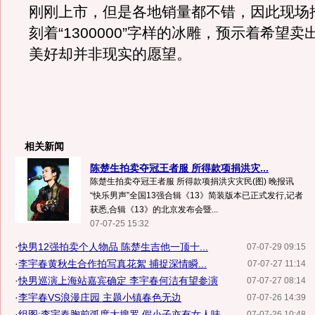
刚刚上市，但是各地销量都不错，因此现场
刻着“1300000”字样的冰雕，预示着希望卖
美好却并非现实的愿望。
相关新闻
陈楚生拍卖夺冠王者服 所得款项捐洪灾...
陈楚生拍卖夺冠王者服 所得款项捐洪灾灾民(图) 晚报讯
“快乐男声”全国13强合辑《13》简装版本已正式发行,记者
获悉,合辑《13》的北京发布会暨...
07-07-25 15:32
·
快男12强拍卖个人物品 陈楚生吉他一顶十...
07-07-29 09:15
·
李宇春黄秋生合作拍写真花絮 捕捉深情瞬...
07-07-27 11:14
·
快男巡演上海站嘉宾确定 李宇春何洁有望参演
07-07-27 08:14
·
李宇春VS浪漫庄园 主题小镇春色无边
07-07-26 14:39
·
组图:李宇春胸前弧度大搜罗 假小子亦有女人味
07-07-26 10:48