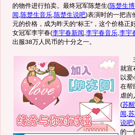
的物件进行拍卖。最终冠军陈楚生
(
陈楚生博
闻
,
陈楚生音乐
,
陈楚生说吧
)
表演时的一把吉他
元的价格，成为昨天的“标王”，这个价格正好
女冠军李宇春
(
李宇春新闻
,
李宇春音乐
,
李宇
出服38万人民币的十分之一。
主
就宣
以爱
在帮
虐的
(
苏醒
闻
,
苏
说吧
)
的一