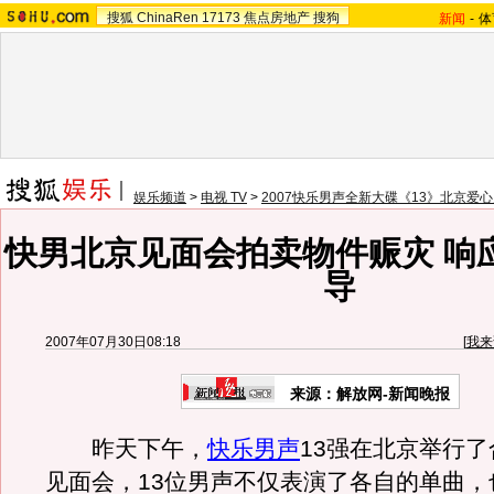
搜狐
ChinaRen
17173
焦点房地产
搜狗
新闻
-
体
娱乐频道
>
电视 TV
>
2007快乐男声全新大碟《13》北京爱
快男北京见面会拍卖物件赈灾 响
导
2007年07月30日08:18
[
我来
来源：解放网-新闻晚报
昨天下午，
快乐男声
13强在北京举行了
见面会，13位男声不仅表演了各自的单曲，