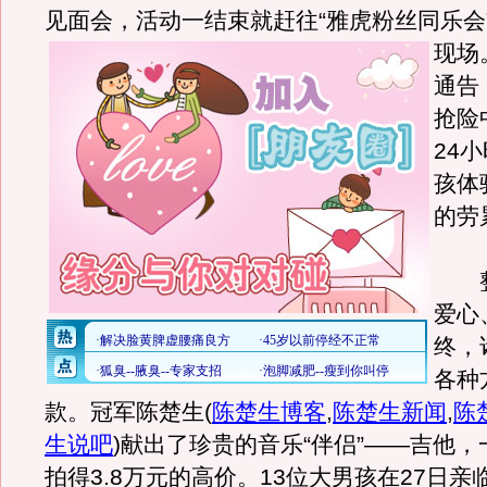
见面会，活动一结束就赶往“雅虎粉丝同乐会
现场
通告
抢险
24
孩体
的劳
整
爱心
终，
各种
款。冠军陈楚生
(
陈楚生博客
,
陈楚生新闻
,
陈
生说吧
)
献出了珍贵的音乐“伴侣”——吉他，
拍得3.8万元的高价。13位大男孩在27日