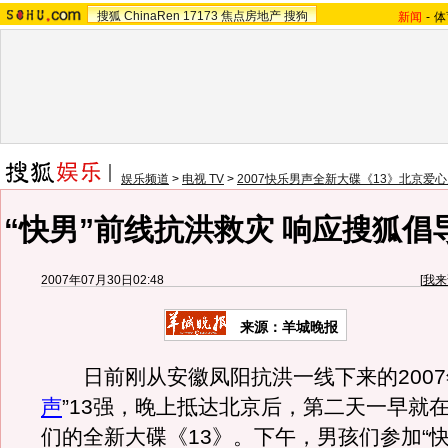
搜狐
ChinaRen
17173
焦点房地产
搜狗
新闻
-
体
娱乐频道
>
电视 TV
>
2007快乐男声全新大碟《13》北京爱
“快男”前线抗洪救灾 响应搜狐倡
2007年07月30日02:48
[
我来
来源：羊城晚报
日前刚从安徽凤阳抗洪一线下来的2007
声
”13强，晚上抵达北京后，第二天一早就
们的全新大碟《13》。下午，男孩们参加“快