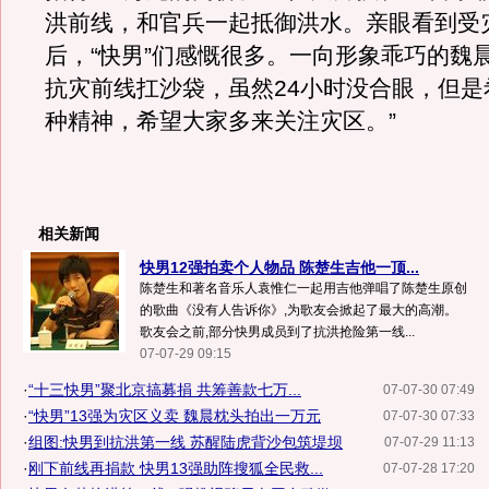
洪前线，和官兵一起抵御洪水。亲眼看到受
后，“快男”们感慨很多。一向形象乖巧的魏
抗灾前线扛沙袋，虽然24小时没合眼，但是
种精神，希望大家多来关注灾区。”
相关新闻
快男12强拍卖个人物品 陈楚生吉他一顶...
陈楚生和著名音乐人袁惟仁一起用吉他弹唱了陈楚生原创
的歌曲《没有人告诉你》,为歌友会掀起了最大的高潮。
歌友会之前,部分快男成员到了抗洪抢险第一线...
07-07-29 09:15
·
“十三快男”聚北京搞募捐 共筹善款七万...
07-07-30 07:49
·
“快男”13强为灾区义卖 魏晨枕头拍出一万元
07-07-30 07:33
·
组图:快男到抗洪第一线 苏醒陆虎背沙包筑堤坝
07-07-29 11:13
·
刚下前线再捐款 快男13强助阵搜狐全民救...
07-07-28 17:20