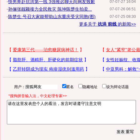
·
快男奔赴抗洪第一线 3强推迟聊天向网友致歉
07-07-27 16:04
·
孙俪张靓颖接力全民救灾 陈坤陈楚生拍卖...
07-07-26 06:51
·
陈楚生:号召大家能帮助山东重庆受灾同胞(图)
07-07-25 08:30
更多关于
抗洪 前线
的新闻>>
用户：
匿名
隐藏地址
设为辩论话题
*搜狗拼音输入法，中文处理专家>>