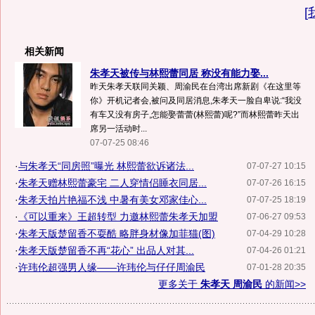
[
相关新闻
朱孝天被传与林熙蕾同居 称没有能力娶...
昨天朱孝天联同关颖、周渝民在台湾出席新剧《在这里等
你》开机记者会,被问及同居消息,朱孝天一脸自卑说:“我没
有车又没有房子,怎能娶蕾蕾(林熙蕾)呢?”而林熙蕾昨天出
席另一活动时...
07-07-25 08:46
·
与朱孝天“同房照”曝光 林熙蕾欲诉诸法...
07-07-27 10:15
·
朱孝天赠林熙蕾豪宅 二人穿情侣睡衣同居...
07-07-26 16:15
·
朱孝天拍片艳福不浅 中暑有美女邓家佳心...
07-07-25 18:19
·
《可以重来》王超转型 力邀林熙蕾朱孝天加盟
07-06-27 09:53
·
朱孝天版楚留香不耍酷 略胖身材像加菲猫(图)
07-04-29 10:28
·
朱孝天版楚留香不再“花心” 出品人对其...
07-04-26 01:21
·
许玮伦超强男人缘——许玮伦与仔仔周渝民
07-01-28 20:35
更多关于
朱孝天 周渝民
的新闻>>