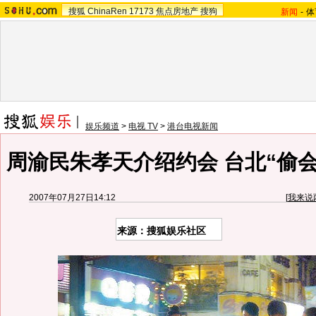
搜狐
ChinaRen
17173
焦点房地产
搜狗
新闻
-
体
娱乐频道
>
电视 TV
>
港台电视新闻
周渝民朱孝天介绍约会 台北“偷会
2007年07月27日14:12
[
我来说
来源：搜狐娱乐社区