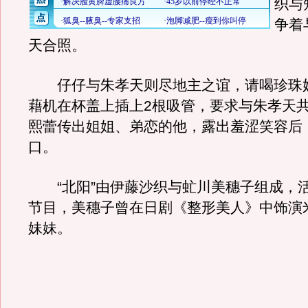
织与
争着
天合照。
仔仔与朱孝天则尽地主之谊，请喝珍珠
藉机在杯盖上插上2根吸管，要求与朱孝天
熙蕾传出姐姐、弟恋的他，露出羞涩笑容后
口。
“北阳”由伊藤沙织与虻川美穗子组成，
节目，美穗子曾在日剧《整形美人》中饰演
妹妹。