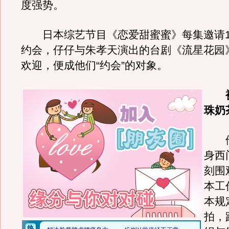
度强势。
日本综艺节目《恋爱甜蜜蜜》每集邀请1
约会，仔仔与朱孝天演出的台剧《流星花园
欢迎，便成他们“约会”的对象。
被
珠奶
他
身西
刻围
本工
本规
拍，