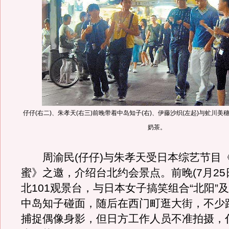
仔仔(右二)、朱孝天(右三)前晚带着中岛知子(右)、伊藤沙织(左起)与虻川
奶茶。
周渝民(仔仔)与朱孝天受日本综艺节目
蜜》之邀，介绍台北约会景点。前晚(7月25
北101观景台，与日本女子搞笑组合“北阳”
中岛知子碰面，随后在西门町逛大街，不少
捕捉偶像身影，但日方工作人员不准拍摄，