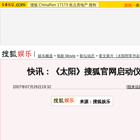
搜狐
ChinaRen
17173
焦点房地产
搜狗
新闻
-
体
娱乐频道
>
电影 Movie
>
影坛动态
>
姜文新片《太阳照常升起
快讯：《太阳》搜狐官网启动
2007年07月26日19:32
[
我来说
来源：搜狐娱乐