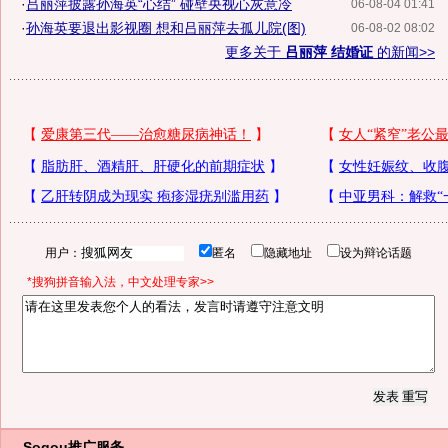
·
吕丽萍披露孙海英“心结” 碰壁央视心灰意冷
06-08-04 01:41
·
孙海英要退出影视圈 想和吕丽萍去孤儿院(图)
06-08-02 08:02
更多关于
吕丽萍 结婚证
的新闻>>
用户：
匿名
隐藏地址
设为辩论话题
*搜狗拼音输入法，中文处理专家>>
Sogou推广服务