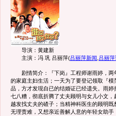
导演：黄建新
主演：冯 巩 吕丽萍
(
吕丽萍新闻
,
吕丽萍
剧情简介：『下岗』工程师谢雨婷，两
的家庭主妇生活；一天为了要登记领取『模
品，方才发现自已的结婚证已经遗失。雨婷
七八糟，彻底折腾了丈夫顾明与女儿小文，
越发找丈夫的碴子；当精神科医生的顾明既
无理责难，又想亲近善解人意的年轻女助手