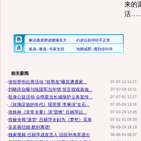
来的
活…
相关新闻
·
张恒带伤出席活动 “前男友”曝其遭遇家...
07-07-13 14:21
·
刘晓庆自曝与陈国军当年情 坦言假戏真做...
07-07-04 10:11
·
投身公益活动 众明星当长城保护义务宣传...
07-07-01 12:27
·
《玫瑰绽放的年代》现荧屏 李琳演“女石...
07-05-09 13:36
·
张铁林《非常夫妻》演“雷锋” 吕丽萍以...
07-03-29 12:26
·
曾被央视“退货” 吕丽萍夫妇为《梦想》买单
07-01-31 09:39
·
吴若甫结婚 酷到离谱!
06-09-29 18:19
·
独家视频:吕丽萍成发言人 回应孙海英退出
06-08-04 08:37