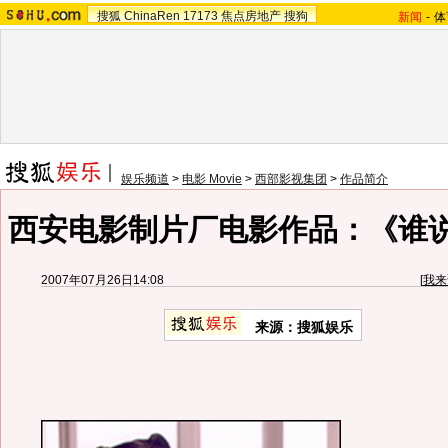
搜狐
ChinaRen
17173
焦点房地产
搜狗
新闻
-
体
娱乐频道
>
电影 Movie
>
西部影视集团
>
作品简介
西安电影制片厂电影作品：《谁
2007年07月26日14:08
[
我来
来源：搜狐娱乐