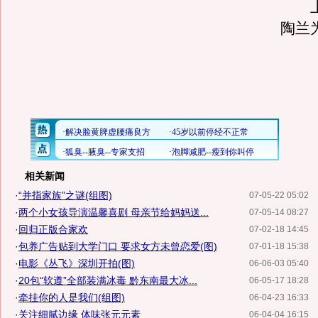
上
陶兰
相关新闻
·
“并指家族”之谜(组图)
07-05-22 05:02
·
两个小女孩导演温馨喜剧 母亲节给妈妈送...
07-05-14 08:27
·
回归正版合家欢
07-02-18 14:45
·
包养广告贴到大学门口 要求女方未曾恋爱(图)
07-01-18 15:38
·
电影《丛飞》深圳开拍(图)
06-06-03 05:40
·
20包“软遵”全部装满冰毒 黔东南最大冰...
06-05-17 18:28
·
牵挂你的人是我们(组图)
06-04-23 16:33
·
关注细腻边缘 体味张元元素
06-04-04 16:15