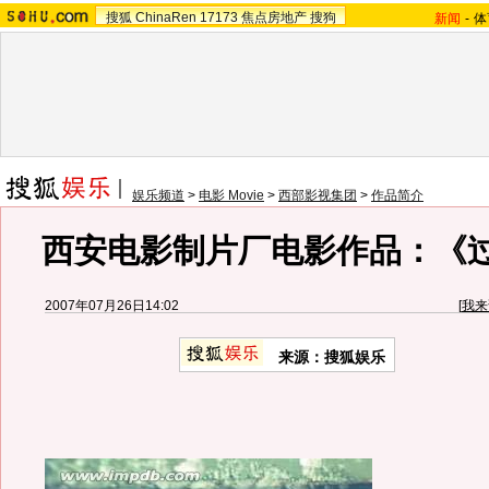
搜狐
ChinaRen
17173
焦点房地产
搜狗
新闻
-
体
娱乐频道
>
电影 Movie
>
西部影视集团
>
作品简介
西安电影制片厂电影作品：《
2007年07月26日14:02
[
我来
来源：搜狐娱乐