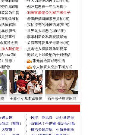
好身材(图)
·
佟大为马伊琍再度牵手(图)
秀性感(图)
·
倪萍赵忠祥十年后再携手
服装皆为租赁
·
刘涛富豪老公为家产求生子
颜乘地铁被拍
·
舒淇醉酒瞬间惨被抓拍(图)
做活体解剖
·
实拍漂亮的地摊西施(组图)
的暴烈脾气
·
世界九大罪恶之城(组图)
遇灵异事件
·
李孝利新欢私密视频曝光
成命案导火索
·
孟庭苇可爱儿子最新照(图)
：加入我们吧！
·
点击进入搜狐娱乐影视库
howGirl
·
游戏史上最般配的十对情侣
2》送票！
·
张元首透露戒毒生活
湘胎教
·
令人惊叹太空步下楼方式
密照
王菲小女儿李嫣曝光
酒井法子痛哭谢罪