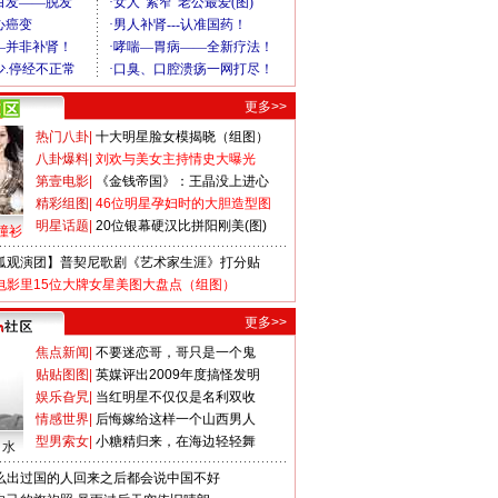
更多>>
热门八卦
|
十大明星脸女模揭晓（组图）
八卦爆料
|
刘欢与美女主持情史大曝光
第壹电影
|
《金钱帝国》：王晶没上进心
精彩组图
|
46位明星孕妇时的大胆造型图
明星话题
|
20位银幕硬汉比拼阳刚美(图)
撞衫
狐观演团】普契尼歌剧《艺术家生涯》打分贴
电影里15位大牌女星美图大盘点（组图）
更多>>
焦点新闻
|
不要迷恋哥，哥只是一个鬼
贴贴图图
|
英媒评出2009年度搞怪发明
娱乐旮旯
|
当红明星不仅仅是名利双收
情感世界
|
后悔嫁给这样一个山西男人
型男索女
|
小糖精归来，在海边轻轻舞
口水
么出过国的人回来之后都会说中国不好