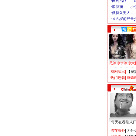
范冰冰李冰冰大
戏剧演出
|
【搜
热门连载
|
刘烨
每天在吞别人
漂在海外
|
为什