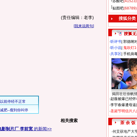
苏醒吧
(41523)
贴图吧
(68789)
(责任编辑：老李)
搜狐分类
[
我来说两句
]
·
听评书
|
郭德纲
·
听小说
|
鬼吹灯1
·
共享区
|
手机病
揭田壮壮徐帆
·
赵薇被爆已经怀
·
李宇春爆遭母逼
·
圣诞节明信片八
相关搜索
茶 余 饭
电影制片厂 李前宽
的新闻>>
·
何炅获地产大亨