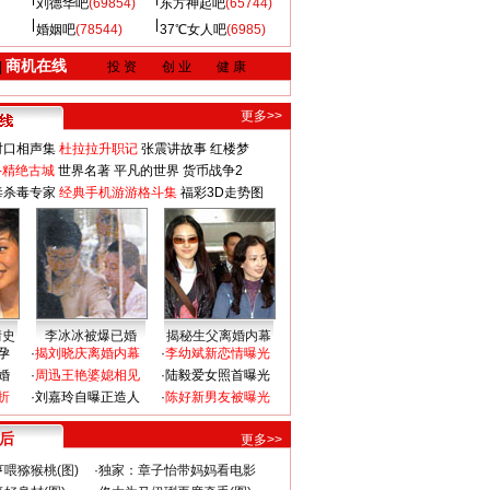
刘德华吧
(69854)
东方神起吧
(65744)
婚姻吧
(78544)
37℃女人吧
(6985)
商机在线
|
投 资
创 业
健 康
更多>>
对口相声集
杜拉拉升职记
张震讲故事
红楼梦
-精绝古城
世界名著
平凡的世界
货币战争2
毒杀毒专家
经典手机游游格斗集
福彩3D走势图
情史
李冰冰被爆已婚
揭秘生父离婚内幕
孕
·
揭刘晓庆离婚内幕
·
李幼斌新恋情曝光
婚
·
周迅王艳婆媳相见
·
陆毅爱女照首曝光
折
·
刘嘉玲自曝正造人
·
陈好新男友被曝光
 后
更多>>
喂猕猴桃(图)
·
独家：章子怡带妈妈看电影