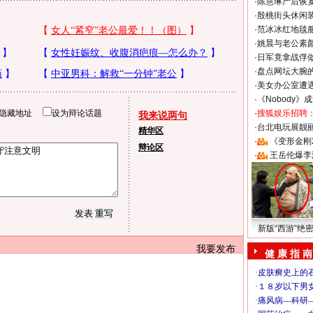
·
陈慧琳产后恢复
·
殷桃街头休闲装
·
范冰冰红地毯
·
姚晨与老公素
·
日军竟拿战俘
·
盘点网坛大腕
·
美女办公室遭
·
《Nobody》
隐藏地址
设为辩论话题
·
搜狐娱乐招聘
我来说两句
·
台北电玩展靓丽S
精华区
·
《变形金刚
辩论区
·
王岳伦爆李
新版“西游”绝
我要发布
健 康 指 南