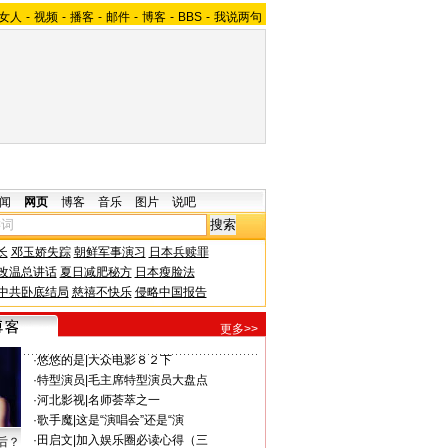
女人
-
视频
-
播客
-
邮件
-
博客
-
BBS
-
我说两句
闻
网页
博客
音乐
图片
说吧
长
邓玉娇失踪
朝鲜军事演习
日本兵赎罪
改温总讲话
夏日减肥秘方
日本瘦脸法
中共卧底结局
慈禧不快乐
侵略中国报告
更多>>
·
悠悠的是
|
大众电影８２下
·
特型演员
|
毛主席特型演员大盘点
·
河北影视
|
名师荟萃之一
·
歌手魔
|
这是“演唱会”还是“演
·
田启文
|
加入娱乐圈必读心得（三
后？