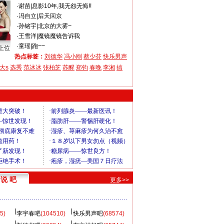
·
谢苗
|
息影10年,我无怨无悔!!
·
冯自立
|
后天回京
·
孙铭宇
|
北京的大雾~
·
王雪洋
|
魔镜魔镜告诉我
·
童瑶
|
跑~~
上位
热点标签：
刘德华
冯小刚
蔡少芬
快乐男声
大s
选秀
范冰冰
张柏芝
苏醒
郑钧
春晚
李湘
搞
说 吧
更多>>
5)
李宇春吧
(104510)
快乐男声吧
(68574)