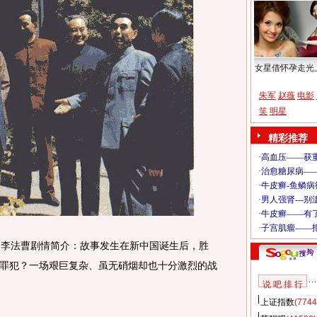
女星借怀孕走光
朱军
赵薇
电影
笑
明星
精彩推荐
 李法曹剧情简介：故事发生在新中国诞生后，胜
罪犯？一场艰巨复杂、虽无硝烟却也十分激烈的战
说 吧 排 行
上证指数
(7744