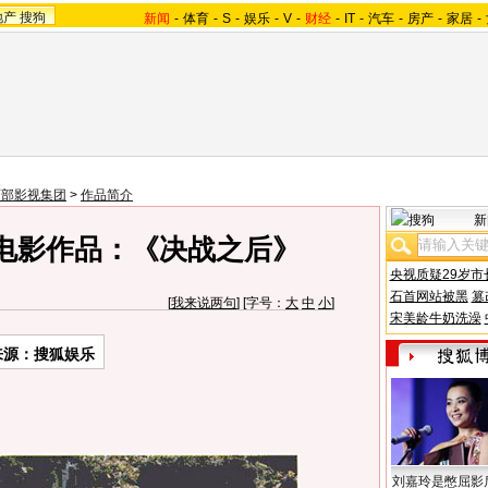
地产
搜狗
新闻
-
体育
-
S
-
娱乐
-
V
-
财经
-
IT
-
汽车
-
房产
-
家居
-
西部影视集团
>
作品简介
新
电影作品：《决战之后》
央视质疑29岁市
石首网站被黑
篡
[
我来说两句
] [字号：
大
中
小
]
宋美龄牛奶洗澡
来源：搜狐娱乐
刘嘉玲是憋屈影