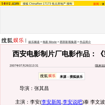
搜狐
ChinaRen
17173
焦点房地产
搜狗
新闻
-
体
娱乐频道
>
电影 Movie
>
西部影视集团
>
作品简介
西安电影制片厂电影作品：《
2007年07月26日13:31
[
我来说
来源：搜狐娱乐
导演：张其昌
主演：李安
(
李安新闻
,
李安说吧
)
泰 李文波