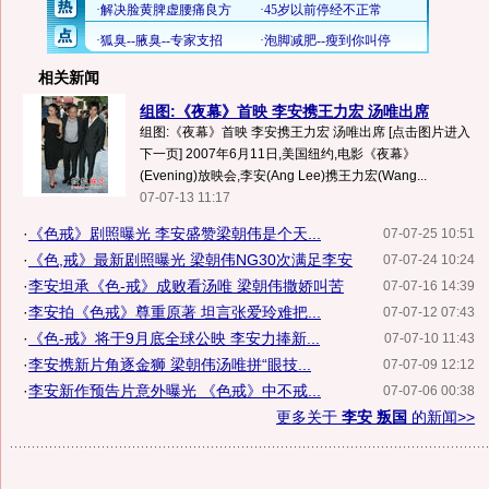
相关新闻
组图:《夜幕》首映 李安携王力宏 汤唯出席
组图:《夜幕》首映 李安携王力宏 汤唯出席 [点击图片进入
下一页] 2007年6月11日,美国纽约,电影《夜幕》
(Evening)放映会,李安(Ang Lee)携王力宏(Wang...
07-07-13 11:17
·
《色戒》剧照曝光 李安盛赞梁朝伟是个天...
07-07-25 10:51
·
《色,戒》最新剧照曝光 梁朝伟NG30次满足李安
07-07-24 10:24
·
李安坦承《色-戒》成败看汤唯 梁朝伟撒娇叫苦
07-07-16 14:39
·
李安拍《色戒》尊重原著 坦言张爱玲难把...
07-07-12 07:43
·
《色-戒》将于9月底全球公映 李安力捧新...
07-07-10 11:43
·
李安携新片角逐金狮 梁朝伟汤唯拼“眼技...
07-07-09 12:12
·
李安新作预告片意外曝光 《色戒》中不戒...
07-07-06 00:38
更多关于
李安 叛国
的新闻>>