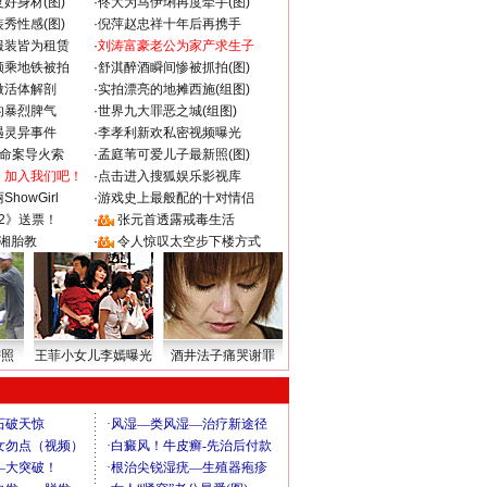
好身材(图)
·
佟大为马伊琍再度牵手(图)
秀性感(图)
·
倪萍赵忠祥十年后再携手
服装皆为租赁
·
刘涛富豪老公为家产求生子
颜乘地铁被拍
·
舒淇醉酒瞬间惨被抓拍(图)
做活体解剖
·
实拍漂亮的地摊西施(组图)
的暴烈脾气
·
世界九大罪恶之城(组图)
遇灵异事件
·
李孝利新欢私密视频曝光
成命案导火索
·
孟庭苇可爱儿子最新照(图)
：加入我们吧！
·
点击进入搜狐娱乐影视库
howGirl
·
游戏史上最般配的十对情侣
2》送票！
·
张元首透露戒毒生活
湘胎教
·
令人惊叹太空步下楼方式
密照
王菲小女儿李嫣曝光
酒井法子痛哭谢罪