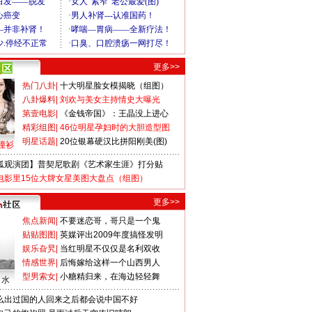
更多>>
热门八卦
|
十大明星脸女模揭晓（组图）
八卦爆料
|
刘欢与美女主持情史大曝光
第壹电影
|
《金钱帝国》：王晶没上进心
精彩组图
|
46位明星孕妇时的大胆造型图
明星话题
|
20位银幕硬汉比拼阳刚美(图)
撞衫
狐观演团】普契尼歌剧《艺术家生涯》打分贴
电影里15位大牌女星美图大盘点（组图）
更多>>
焦点新闻
|
不要迷恋哥，哥只是一个鬼
贴贴图图
|
英媒评出2009年度搞怪发明
娱乐旮旯
|
当红明星不仅仅是名利双收
情感世界
|
后悔嫁给这样一个山西男人
型男索女
|
小糖精归来，在海边轻轻舞
口水
么出过国的人回来之后都会说中国不好