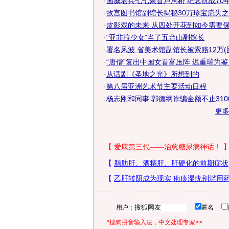
·
国威老兵七七聚首卢沟桥 纪念抗战70
·
故宫图书馆副馆长揭秘30万珍宝流失之
·
皮影戏的未来 从四处开花到如今需要保
·
“亚非拉少女”当了五台山副馆长
·
署名风波 省美术馆副馆长被索赔12万(
·
“唐僧”复出中国女首富压阵 迟重瑞为鉴..
·
从话剧《圣地之光》所想到的
·
第八届亚洲艺术节主要活动日程
·
杨志刚和同事:郭德纲诈骗金额不止310
更
用户：
匿名
*搜狗拼音输入法，中文处理专家>>