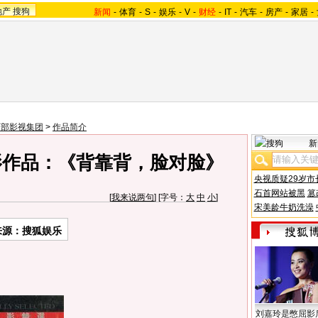
地产
搜狗
新闻
-
体育
-
S
-
娱乐
-
V
-
财经
-
IT
-
汽车
-
房产
-
家居
-
西部影视集团
>
作品简介
新
影作品：《背靠背，脸对脸》
央视质疑29岁市
石首网站被黑
篡
[
我来说两句
] [字号：
大
中
小
]
宋美龄牛奶洗澡
来源：搜狐娱乐
刘嘉玲是憋屈影