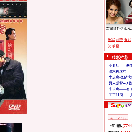
女星借怀孕走光
朱军
赵薇
电影
笑
明星
精彩推荐
说 吧 排 行
上证指数
(7744