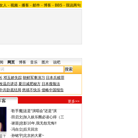
女人
-
视频
-
播客
-
邮件
-
博客
-
BBS
-
我说两句
闻
网页
博客
音乐
图片
说吧
长
邓玉娇失踪
朝鲜军事演习
日本兵赎罪
改温总讲话
夏日减肥秘方
日本瘦脸法
中共卧底结局
慈禧不快乐
侵略中国报告
更多>>
·
歌手魔
|
这是“演唱会”还是“演
·
田启文
|
加入娱乐圈必读心得（三
·
谢苗
|
息影10年,我无怨无悔!!
·
冯自立
|
后天回京
·
孙铭宇
|
北京的大雾~
后？