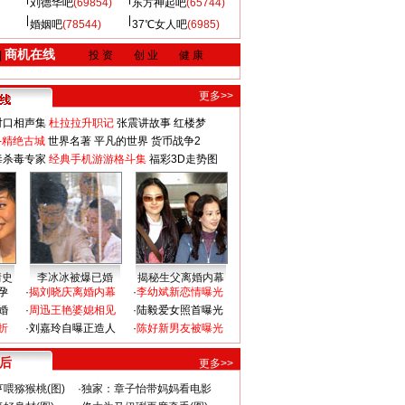
刘德华吧
(69854)
东方神起吧
(65744)
婚姻吧
(78544)
37℃女人吧
(6985)
商机在线
|
投 资
创 业
健 康
更多>>
对口相声集
杜拉拉升职记
张震讲故事
红楼梦
-精绝古城
世界名著
平凡的世界
货币战争2
毒杀毒专家
经典手机游游格斗集
福彩3D走势图
情史
李冰冰被爆已婚
揭秘生父离婚内幕
孕
·
揭刘晓庆离婚内幕
·
李幼斌新恋情曝光
婚
·
周迅王艳婆媳相见
·
陆毅爱女照首曝光
折
·
刘嘉玲自曝正造人
·
陈好新男友被曝光
 后
更多>>
喂猕猴桃(图)
·
独家：章子怡带妈妈看电影