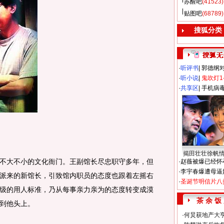
苏醒吧
(41523)
贴图吧
(68789)
搜狐分类
·
听评书
|
郭德纲
·
听小说
|
鬼吹灯1
·
共享区
|
手机病
揭田壮壮徐帆
大不小的文化衙门。王副馆长尽忠职守多年，但
·
赵薇被爆已经怀
·
李宇春爆遭母逼
派来的新馆长，引致馆内职员的态度也跟着左摇右
·
圣诞节明信片八
级的用人标准，乃从每事亲力亲为的态度转变成漠
茶 余 饭
到他头上。
·
何炅获地产大亨