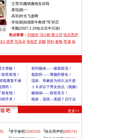
·
王雪洋
|
魔镜魔镜告诉我
·
童瑶
|
跑~~
·
高菲
|
时光飞逝啊
·
宋祖德
|
祖德新年教授“骂”的艺
·
李颖
|
2007.2.26哈尔滨半日游(
上位
热点标签：
刘德华
冯小刚
蔡少芬
快乐男声
大s
选秀
范冰冰
张柏芝
苏醒
郑钧
春晚
李湘
搞
说 吧
更多>>
5)
李宇春吧
(104510)
快乐男声吧
(68574)