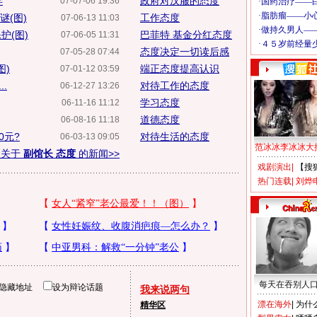
年
政府对汉服的态度
07-07-06 19:36
谜(图)
工作态度
07-06-13 11:03
护(图)
巴菲特 基金分红态度
07-06-05 11:31
态度决定一切读后感
07-05-28 07:44
图)
端正态度提高认识
07-01-12 03:59
.
对待工作的态度
06-12-27 13:26
学习态度
06-11-16 11:12
道德态度
06-08-16 11:18
0元?
对待生活的态度
06-03-13 09:05
范冰冰李冰冰大
多关于
副馆长 态度
的新闻>>
戏剧演出
|
【搜
热门连载
|
刘烨
每天在吞别人
隐藏地址
设为辩论话题
我来说两句
漂在海外
|
为什
精华区