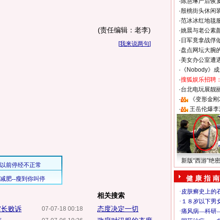
·
陈慧琳产后恢复
·
殷桃街头休闲装
·
范冰冰红地毯
(责任编辑：老李)
·
姚晨与老公素
·
日军竟拿战俘
[
我来说两句
]
·
盘点网坛大腕
·
美女办公室遭
·
《Nobody》
·
搜狐娱乐招聘
·
台北电玩展靓丽S
·
《变形金刚
·
王岳伦爆李
新版“西游”绝
健 康 指 南
相关搜索
馆长败诉
态度决定一切
07-07-18 00:18