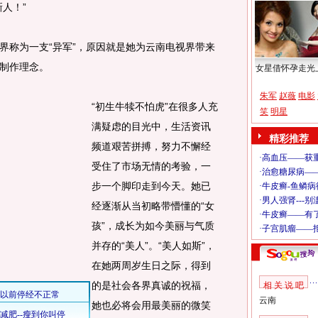
人！”
称为一支“异军”，原因就是她为云南电视界带来
制作理念。
女星借怀孕走光
朱军
赵薇
电影
“初生牛犊不怕虎”在很多人充
笑
明星
满疑虑的目光中，生活资讯
精彩推荐
频道艰苦拼搏，努力不懈经
受住了市场无情的考验，一
步一个脚印走到今天。她已
经逐渐从当初略带懵懂的“女
孩”，成长为如今美丽与气质
并存的“美人”。“美人如斯”，
在她两周岁生日之际，得到
的是社会各界真诚的祝福，
相 关 说 吧
云南
她也必将会用最美丽的微笑