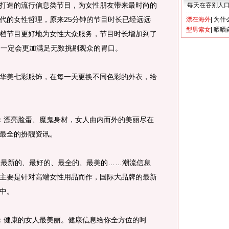
造的流行信息类节目，为女性朋友带来最时尚的
每天在吞别人
代的女性哲理，原来25分钟的节目时长已经远远
漂在海外
|
为什
型男索女
|
晒晒
档节目更好地为女性大众服务，节目时长增加到了
，一定会更加满足无数挑剔观众的胃口。
美七彩服饰，在每一天更换不同色彩的外衣，给
：漂亮脸蛋、魔鬼身材，女人由内而外的美丽尽在
最全的扮靓资讯。
 最新的、最好的、最全的、最美的……潮流信息
主要是针对高端女性用品而作，国际大品牌的最新
中。
：健康的女人最美丽。健康信息给你全方位的呵