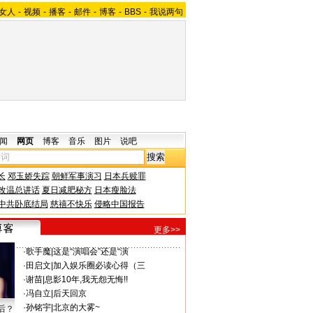
女人
-
视频
-
播客
-
邮件
-
博客
-
BBS
-
我说两句
闻
网页
博客
音乐
图片
说吧
长
邓玉娇失踪
朝鲜军事演习
日本兵赎罪
改温总讲话
夏日减肥秘方
日本瘦脸法
中共卧底结局
慈禧不快乐
侵略中国报告
更多>>
·
歌手魔
|
这是“演唱会”还是“演
·
田启文
|
加入娱乐圈必读心得（三
·
谢苗
|
息影10年,我无怨无悔!!
·
冯自立
|
后天回京
·
孙铭宇
|
北京的大雾~
后？