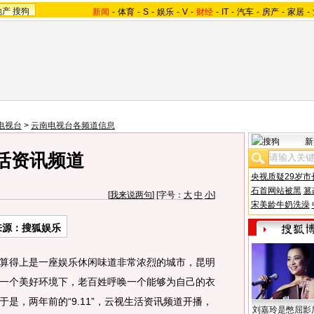
地产
搜狗
新闻
-
体育
-
S
-
娱乐
-
V
-
财经
-
IT
-
汽车
-
房产
-
家居
-
电视台
>
云南电视台各频道信息
新
活资讯频道
央视质疑29岁市
石首网站被黑
篡
[
我来说两句
] [字号：
大
中
小
]
宋美龄牛奶洗澡
来源：搜狐娱乐
得上是一座娱乐休闲味道非常浓烈的城市，昆明
一个美好环境下，老百姓呼唤一个能够为自己的衣
是，两年前的“9.11”，云视生活资讯频道开播，
刘嘉玲是憋屈影