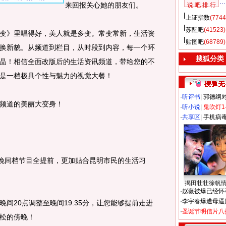
来回报关心她的朋友们。
说 吧 排 行
上证指数
(7744
苏醒吧
(41523)
》里唱得好，美人就是多变。常变常新，生活资
贴图吧
(68789)
换新貌。从频道到栏目，从时段到内容，每一个环
搜狐分类
晶！相信全面改版后的生活资讯频道，带给您的不
是一档极具个性与魅力的视觉大餐！
·
听评书
|
郭德纲
频道的美丽大变身！
·
听小说
|
鬼吹灯1
·
共享区
|
手机病
晚间档节目全提前，更加贴合昆明市民的生活习
揭田壮壮徐帆
·
赵薇被爆已经怀
·
李宇春爆遭母逼
20点调整至晚间19:35分，让您能够提前走进
·
圣诞节明信片八
松的傍晚！