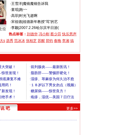
·
王雪洋
|
魔镜魔镜告诉我
·
童瑶
|
跑~~
·
高菲
|
时光飞逝啊
·
宋祖德
|
祖德新年教授“骂”的艺
·
李颖
|
2007.2.26哈尔滨半日游(
上位
热点标签：
刘德华
冯小刚
蔡少芬
快乐男声
大s
选秀
范冰冰
张柏芝
苏醒
郑钧
春晚
李湘
搞
说 吧
更多>>