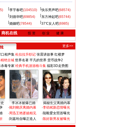
5)
李宇春吧
(104510)
快乐男声吧
(68574)
刘德华吧
(69854)
东方神起吧
(65744)
婚姻吧
(78544)
37℃女人吧
(6985)
商机在线
|
投 资
创 业
健 康
更多>>
对口相声集
杜拉拉升职记
张震讲故事
红楼梦
-精绝古城
世界名著
平凡的世界
货币战争2
毒杀毒专家
经典手机游游格斗集
福彩3D走势图
情史
李冰冰被爆已婚
揭秘生父离婚内幕
孕
·
揭刘晓庆离婚内幕
·
李幼斌新恋情曝光
婚
·
周迅王艳婆媳相见
·
陆毅爱女照首曝光
折
·
刘嘉玲自曝正造人
·
陈好新男友被曝光