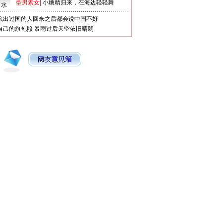
型男索女
|
小糖精归来，在海边轻轻舞
口水
么出过国的人回来之后都会说中国不好
自己的旗袍照
暴雨过后天空依旧晴朗