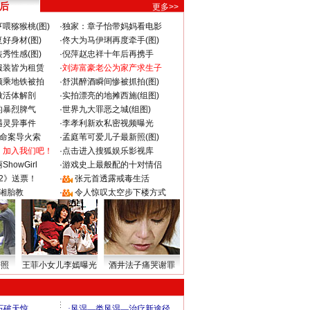
 后
更多>>
喂猕猴桃(图)
·
独家：章子怡带妈妈看电影
好身材(图)
·
佟大为马伊琍再度牵手(图)
秀性感(图)
·
倪萍赵忠祥十年后再携手
服装皆为租赁
·
刘涛富豪老公为家产求生子
颜乘地铁被拍
·
舒淇醉酒瞬间惨被抓拍(图)
做活体解剖
·
实拍漂亮的地摊西施(组图)
的暴烈脾气
·
世界九大罪恶之城(组图)
遇灵异事件
·
李孝利新欢私密视频曝光
成命案导火索
·
孟庭苇可爱儿子最新照(图)
：加入我们吧！
·
点击进入搜狐娱乐影视库
howGirl
·
游戏史上最般配的十对情侣
2》送票！
·
张元首透露戒毒生活
湘胎教
·
令人惊叹太空步下楼方式
密照
王菲小女儿李嫣曝光
酒井法子痛哭谢罪