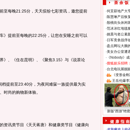
茶 余 饭
每晚21:25分，天天缤纷七彩资讯，邀您提前
·
何炅获地产大亨
·
陈慧琳产后恢复
·
殷桃街头休闲装
·
范冰冰红地毯
·
姚晨与老公素
提前至每晚的22:25分，让您在安睡之前可以
·
日军竟拿战俘
·
盘点网坛大腕
·
美女办公室遭
·
《Nobody》
、《住在昆明》、《聚焦3.15》与《说茶论
·
搜狐娱乐招聘
·
台北电玩展靓丽S
·
《变形金刚
·
王岳伦爆李
提前至23:40分，为夜间难寐一族提供最为实
、时尚的购物新体验。
新版“西游”绝
健 康 指 南
资讯类节目《天天蒋唐》和健康类节目《健康向