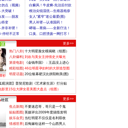
更多>>
热门八卦
|
十大明星脸女模揭晓（组图）
八卦爆料
|
刘欢与美女主持情史大曝光
第壹电影
|
《金钱帝国》：王晶没上进心
精彩组图
|
46位明星孕妇时的大胆造型图
明星话题
|
20位银幕硬汉比拼阳刚美(图)
撞衫
狐观演团】普契尼歌剧《艺术家生涯》打分贴
电影里15位大牌女星美图大盘点（组图）
更多>>
焦点新闻
|
不要迷恋哥，哥只是一个鬼
贴贴图图
|
英媒评出2009年度搞怪发明
娱乐旮旯
|
当红明星不仅仅是名利双收
情感世界
|
后悔嫁给这样一个山西男人