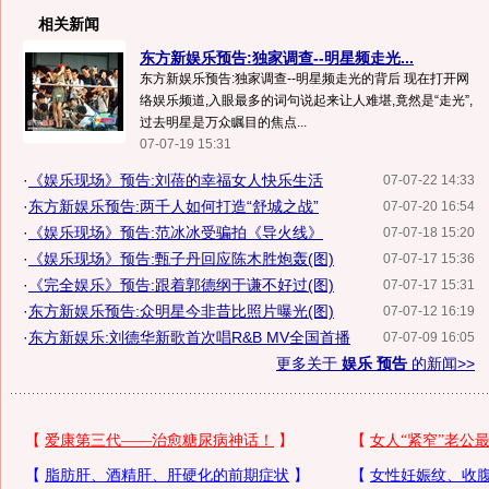
相关新闻
东方新娱乐预告:独家调查--明星频走光...
东方新娱乐预告:独家调查--明星频走光的背后 现在打开网
络娱乐频道,入眼最多的词句说起来让人难堪,竟然是“走光”,
过去明星是万众瞩目的焦点...
07-07-19 15:31
·
《娱乐现场》预告:刘蓓的幸福女人快乐生活
07-07-22 14:33
·
东方新娱乐预告:两千人如何打造“舒城之战”
07-07-20 16:54
·
《娱乐现场》预告:范冰冰受骗拍《导火线》
07-07-18 15:20
·
《娱乐现场》预告:甄子丹回应陈木胜炮轰(图)
07-07-17 15:36
·
《完全娱乐》预告:跟着郭德纲于谦不好过(图)
07-07-17 15:31
·
东方新娱乐预告:众明星今非昔比照片曝光(图)
07-07-12 16:19
·
东方新娱乐:刘德华新歌首次唱R&B MV全国首播
07-07-09 16:05
更多关于
娱乐 预告
的新闻>>