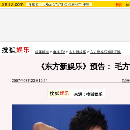
搜狐
ChinaRen
17173
焦点房地产
搜狗
新闻
-
体
娱乐频道
>
电视 TV
>
东方新娱乐
>
东方新娱乐精彩图集
《东方新娱乐》预告： 毛方
2007年07月23日10:24
[
我来
来源：搜狐娱乐