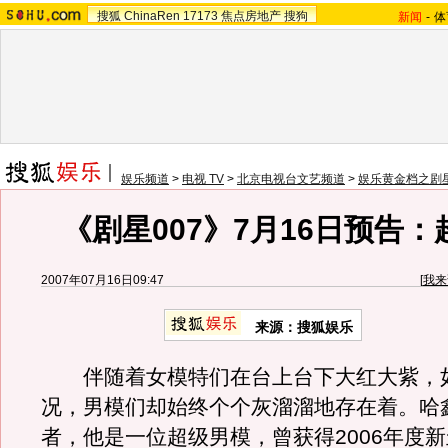
搜狐
ChinaRen
17173
焦点房地产
搜狗
新闻
-
体
娱乐频道
>
电视 TV
>
北京电视台文艺频道
>
娱乐黄金档之剧星
《剧星007》7月16日预告
2007年07月16日09:47
[
我来
来源：搜狐娱乐
伴随着女模特们在台上台下大红大紫，
况，男模们却始终个个灰溜溜地存在着。哈
者，他是一位超级男模，曾获得2006年度