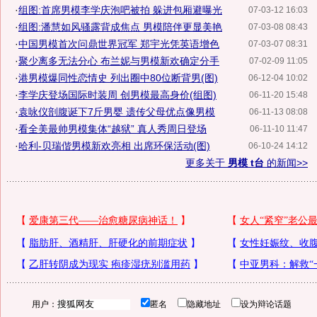
·
组图:首席男模李学庆泡吧被拍 躲进包厢避曝光
07-03-12 16:03
·
组图:潘慧如风骚露背成焦点 男模陪伴更显美艳
07-03-08 08:43
·
中国男模首次问鼎世界冠军 郑宇光凭英语增色
07-03-07 08:31
·
聚少离多无法分心 布兰妮与男模新欢确定分手
07-02-09 11:05
·
港男模爆同性恋情史 列出圈中80位断背男(图)
06-12-04 10:02
·
李学庆登场国际时装周 创男模最高身价(组图)
06-11-20 15:48
·
袁咏仪剖腹诞下7斤男婴 遗传父母优点像男模
06-11-13 08:08
·
看全美最帅男模集体“越狱” 真人秀周日登场
06-11-10 11:47
·
哈利-贝瑞偕男模新欢亮相 出席环保活动(图)
06-10-24 14:12
更多关于
男模 t台
的新闻>>
用户：
匿名
隐藏地址
设为辩论话题