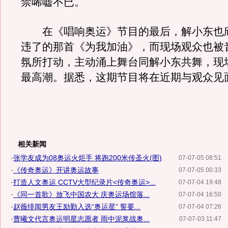
禁唏嘘不已。
在《唱响奥运》节目的最后，解小东也
违了的那首《为我加油》，而现场观众也被
氛所打动，主动涌上舞台同解小东共舞，现
最高潮。据悉，这期节目将在近期与观众见
相关新闻
·
张学友成为08奥运火炬手 将跑200米传圣火(图)
07-07-05 08:51
·
《传奇奥运》开讲奥运故事
07-07-05 00:33
·
打造人文奥运 CCTV大型纪录片<传奇奥运>...
07-07-04 19:48
·
《同一首歌》放飞中国农大 庆奥运场馆落...
07-07-04 16:50
·
赵薇绯闻男友王励勤入选“奥运星” 誓要...
07-07-04 07:26
·
曹曦文代言奥运明星志愿者 雨中泥浆战奥...
07-07-03 11:47