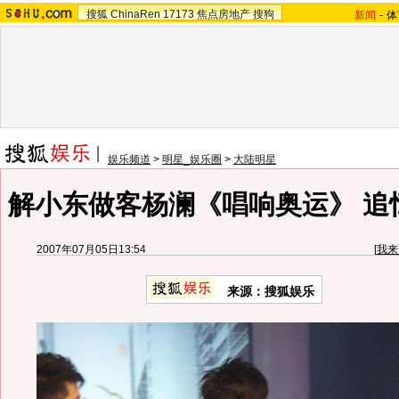
搜狐
ChinaRen
17173
焦点房地产
搜狗
新闻
-
体
娱乐频道
>
明星_娱乐圈
>
大陆明星
解小东做客杨澜《唱响奥运》 追忆
2007年07月05日13:54
[
我来
来源：搜狐娱乐