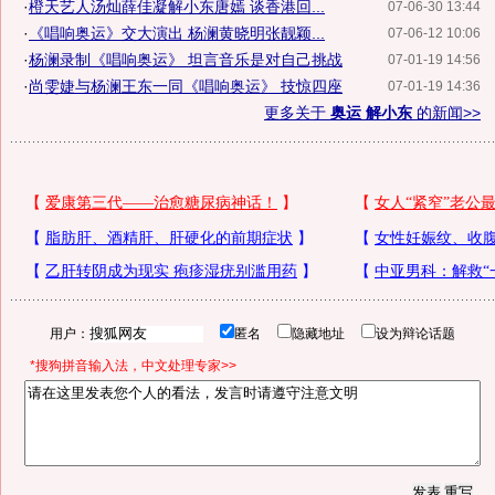
·
橙天艺人汤灿薛佳凝解小东唐嫣 谈香港回...
07-06-30 13:44
·
《唱响奥运》交大演出 杨澜黄晓明张靓颖...
07-06-12 10:06
·
杨澜录制《唱响奥运》 坦言音乐是对自己挑战
07-01-19 14:56
·
尚雯婕与杨澜王东一同《唱响奥运》 技惊四座
07-01-19 14:36
更多关于
奥运 解小东
的新闻>>
用户：
匿名
隐藏地址
设为辩论话题
*搜狗拼音输入法，中文处理专家>>