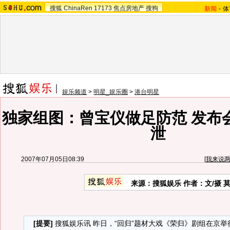
搜狐
ChinaRen
17173
焦点房地产
搜狗
新闻
-
体
娱乐频道
>
明星_娱乐圈
>
港台明星
独家组图：曾宝仪做足防范 发布
泄
2007年07月05日08:39
[
我来说
来源：搜狐娱乐 作者：文/摄 
[提要]
搜狐娱乐讯 昨日，“回归”题材大戏《荣归》剧组在京