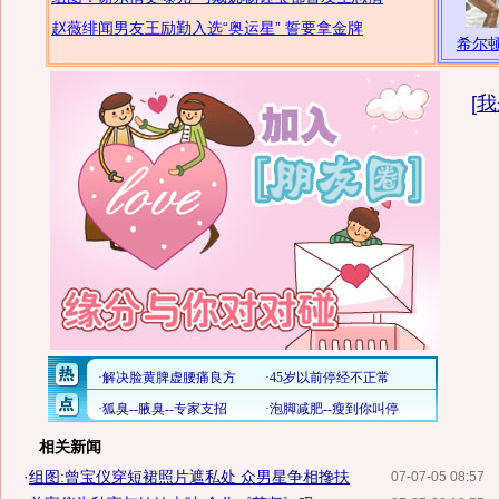
赵薇绯闻男友王励勤入选“奥运星” 誓要拿金牌
希尔
[
我
相关新闻
·
组图:曾宝仪穿短裙照片遮私处 众男星争相搀扶
07-07-05 08:57