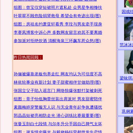
组图：曾宝仪穿短裙照片遮私处 众男星争相搀扶
因戏
叶翠翠不顾危险捐肾救母 希望会有奇迹出现(图)
组图：房祖名约萧亚轩看秀 李玟与男友牵手现身
李赛凤博客中诉心声 多数网友留言劝其不要离婚
参加派对拒绝饮酒 清醒海泉三环飙车惹众怒(图)
范冰冰
昨日热闻回顾：
孙俪被爆靠老板包养走红 网友均认为可信度不高
梁咏琪
林依轮事业有新计划 妻子甜蜜相伴甘做助理(图)
张国立父子陷入谣言门 网络惊爆张默打架被刺死
组图：章子怡低胸蕾丝装出席派对 男友甜蜜陪伴
素颜梅婷穿警服无人识 与无业青年起争执遭骚扰
巩俐
郭晶晶短裙亮相防走光 潜心训练比赛最重要(图)
张曼玉剖白七段情 与尔冬升分手因自己脾气太坏
组图：谢东情史曝光 与戴娆杨钰莹都曾发生恋情