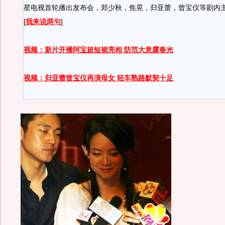
星电视首轮播出发布会，郑少秋，焦晃，归亚蕾，曾宝仪等剧内
[
我来说两句
]
视频：新片开播阿宝超短裙亮相 防范大意露春光
视频：归亚蕾曾宝仪再演母女 轻车熟路默契十足