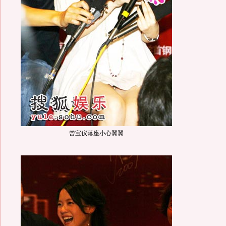
曾宝仪落座小心翼翼