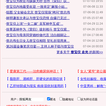
·
曾宝仪为秋官与妹妹大吵 合作《荣归》叹...
07-07-03 19:55
·
曾宝仪内地最受欢迎 一致肯定“麻辣小姑...
07-06-08 11:33
·
组图:父女秘会北京 曾宝仪现场“拷问”曾志伟
07-06-06 11:49
·
林明谦首次承认与曾宝仪恋情 自爆已见过...
07-05-15 07:48
·
曾宝仪上演“一女二嫁” 吴军林申互成“...
07-04-29 11:24
·
徐菁遥林申为《荣归》拔剑相斗 曾宝仪观...
07-04-26 15:00
·
曾宝仪与母亲同穿婚纱做代言 洁白靓丽让...
07-04-17 08:46
·
曾志伟生日女儿曾宝仪相陪 贺礼折现用来...
07-04-16 12:08
·
第26届金像奖庆功宴— 主持人林子聪与曾宝仪
07-04-16 00:03
更多关于
曾宝仪 走光
的新闻>>
用户：
匿名
隐藏地址
设为辩论话题