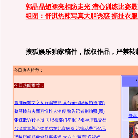
郭晶晶短裙亮相防走光 潜心训练比赛最重
组图：舒淇热辣写真大胆诱惑 撕扯衣
搜狐娱乐独家稿件，版权作品，严禁转
今日热点推荐：
今日热闻推荐：
冒牌侯耀文之女行骗被抓 某台全程隐蔽拍摄(图)
蔡琴悼前夫面容憔悴人消瘦 警告记者别拍照(图)
舒淇
张钰败诉转举报 向纪检部门举报13名导演性交易
台湾首富郭台铭弟弟在北京病逝 治病花费百亿元
梁咏琪闻郑伊健好事将近 大方向“蒙面”送祝福