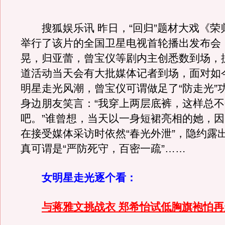
搜狐娱乐讯 昨日，“回归”题材大戏《荣
举行了该片的全国卫星电视首轮播出发布会
晃，归亚蕾，曾宝仪等剧内主创悉数到场，
道活动当天会有大批媒体记者到场，面对如
明星走光风潮，曾宝仪可谓做足了“防走光”
身边朋友笑言：“我穿上两层底裤，这样总
吧。”谁曾想，当天以一身短裙亮相的她，
在接受媒体采访时依然“春光外泄”，隐约露
真可谓是“严防死守，百密一疏”……
女明星走光逐个看：
与蒋雅文挑战衣 郑希怡试低胸旗袍怕再走