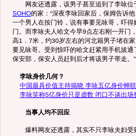
网友还透露，该男子甚至追到了李咏位
SOHO
的家：“深夜李咏回家后，保姆告诉
一个男人在按门铃，说有事要见咏哥，吓得
门。而李咏夫人哈文今早9点左右刚一开门
高1．7米，约30岁左右的河北籍男子堵在
要见咏哥。受到惊吓的哈文赶紧用手机拔通
保安部，保安人员赶到后才将该男子带走。”
李咏身价几何？
中国最具价值主持揭晓 李咏五亿身价蝉
李咏笑称5亿身价只是虚数 闭口不谈出场
当事人均不回应
爆料网友还透露，其实不只李咏夫妇受到