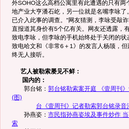
外SOHO这么高档公寓里有此遭遇的只有两
地产业大亨潘石屹，另一位就是名嘴李咏了
已介入此事的调查。”网友猜测，李咏受敲
直报道其身价有5个亿有关。网友还透露，
致电李咏，但李咏的手机始终处于关闭的状
致电哈文和《非常6＋1》的发言人杨颉，但
终无人接听。
艺人被勒索屡见不鲜：
国内的：
郭台铭：
郭台铭勒索案开庭 《壹周刊
(图)
台《壹周刊》记者勒索郭台铭录音法
孙燕姿：
市民指孙燕姿埃及事件炒作 
索