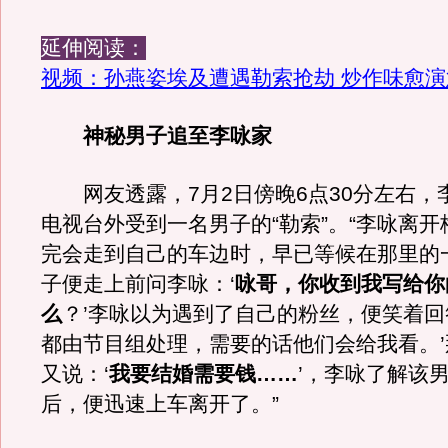
延伸阅读：
视频：孙燕姿埃及遭遇勒索抢劫 炒作味愈演
神秘男子追至李咏家
网友透露，7月2日傍晚6点30分左右，
电视台外受到一名男子的“勒索”。“李咏离
完会走到自己的车边时，早已等候在那里的
子便走上前问李咏：‘
咏哥，你收到我写给你
么
？’李咏以为遇到了自己的粉丝，便笑着回
都由节目组处理，需要的话他们会给我看。
又说：‘
我要结婚需要钱……
’，李咏了解该
后，便迅速上车离开了。”