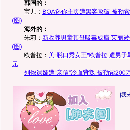
韩国的：
宝儿：
BOA迷你主页遭黑客攻破 被勒索
(图)
海外的：
朱莉：
新收养男童其母吸毒成瘾 茱丽
(图)
欧普拉：
美“脱口秀女王”欧普拉 遭男子
元
列侬遗孀遭“亲信”冷血背叛 被勒索200
[
我