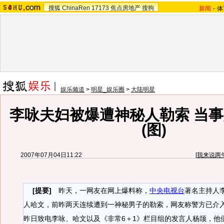
搜狐
ChinaRen
17173
焦点房地产
搜狗
新闻
-
体
娱乐频道
>
明星_娱乐圈
>
大陆明星
李咏夫妇被爆遭神秘人勒索 当
(图)
2007年07月04日11:22
[
我来说两
[提要]
昨天，一网友在网上爆料称，
中央电视台
著名主持人
人哈文，前昨两天连续遭到一神秘男子的勒索，网友称警方已介
昨日致电李咏、哈文以及《非常6＋1》栏目组的发言人杨颉，他