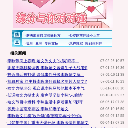
相关新闻
·
李咏带病上春晚 哈文为丈夫“失误”鸣不...
07-02-26 10:57
·
明星夫妻默契调查 李咏哈文曾爆生子大战(图)
07-01-23 16:36
·
投诉电话被打爆 调侃事件升级李咏哈文沉...
07-01-16 11:38
·
搜狐独家:红主持李咏缘何选择名制片人哈文?
07-01-11 10:23
·
哈文力挺老公:观众说李咏马脸他根本不生气
06-11-01 08:10
·
低调哈文力挺丈夫 发声明坚信李咏“未偷情”
06-10-10 09:27
·
哈文节目中爆料:李咏生活中穿着更加“花哨”
06-05-17 07:38
·
梦想中国南京赛区:李咏和妻子哈文
06-05-10 16:59
·
李咏哈文共奏“欢乐颂”希望南京再出个冠军
06-05-07 12:55
·
《梦想中国》重庆火爆开场 李咏激情拥抱哈文
06-04-17 07:18